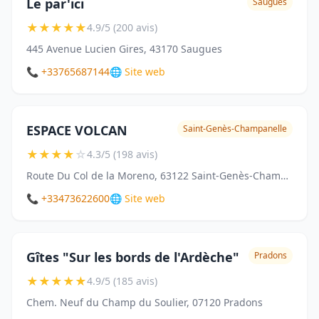
Le par'ici
Saugues
★
★
★
★
★
4.9/5 (200 avis)
445 Avenue Lucien Gires, 43170 Saugues
📞 +33765687144
🌐 Site web
ESPACE VOLCAN
Saint-Genès-Champanelle
★
★
★
★
☆
4.3/5 (198 avis)
Route Du Col de la Moreno, 63122 Saint-Genès-Champanelle
📞 +33473622600
🌐 Site web
Gîtes "Sur les bords de l'Ardèche"
Pradons
★
★
★
★
★
4.9/5 (185 avis)
Chem. Neuf du Champ du Soulier, 07120 Pradons