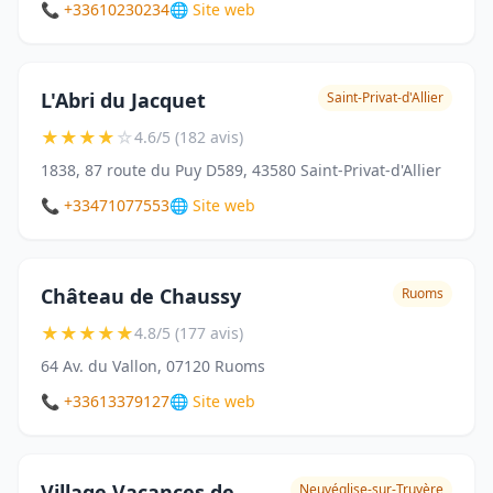
📞 +33610230234
🌐 Site web
L'Abri du Jacquet
Saint-Privat-d'Allier
★
★
★
★
☆
4.6/5 (182 avis)
1838, 87 route du Puy D589, 43580 Saint-Privat-d'Allier
📞 +33471077553
🌐 Site web
Château de Chaussy
Ruoms
★
★
★
★
★
4.8/5 (177 avis)
64 Av. du Vallon, 07120 Ruoms
📞 +33613379127
🌐 Site web
Village Vacances de
Neuvéglise-sur-Truyère