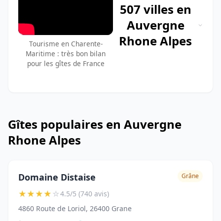
507 villes en
Auvergne
Rhone Alpes
Tourisme en Charente-
Maritime : très bon bilan
pour les gîtes de France
Gîtes populaires en Auvergne
Rhone Alpes
Domaine Distaise
Grâne
★
★
★
★
☆
4.5/5 (740 avis)
4860 Route de Loriol, 26400 Grane