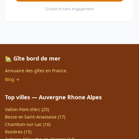
Gratuit et sans engagement
🏡 Gîte bord de mer
Annuaire des gîtes en France.
Blog →
Top villes — Auvergne Rhone Alpes
Vallon-Pont-d'Arc (25)
Besse-et-Saint-Anastaise (17)
Chambon-sur-Lac (16)
Rosières (15)