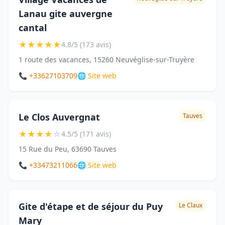
Lanau gite auvergne
cantal
★
★
★
★
★
4.8/5 (173 avis)
1 route des vacances, 15260 Neuvéglise-sur-Truyère
📞 +33627103709
🌐 Site web
Le Clos Auvergnat
Tauves
★
★
★
★
☆
4.5/5 (171 avis)
15 Rue du Peu, 63690 Tauves
📞 +33473211066
🌐 Site web
Gite d'étape et de séjour du Puy
Le Claux
Mary