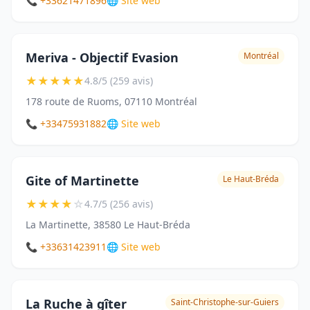
📞 +33621471896
🌐 Site web
Meriva - Objectif Evasion
Montréal
★
★
★
★
★
4.8/5 (259 avis)
178 route de Ruoms, 07110 Montréal
📞 +33475931882
🌐 Site web
Gite of Martinette
Le Haut-Bréda
★
★
★
★
☆
4.7/5 (256 avis)
La Martinette, 38580 Le Haut-Bréda
📞 +33631423911
🌐 Site web
La Ruche à gîter
Saint-Christophe-sur-Guiers