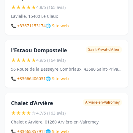
★
★
★
★
★
4.8/5 (165 avis)
Lavialle, 15400 Le Claux
📞 +33671153174
🌐 Site web
l'Estaou Dompostelle
Saint-Privat-d'Allier
★
★
★
★
★
4.9/5 (164 avis)
56 Route de la Besseyre Combriaux, 43580 Saint-Privat-d'Allier
📞 +33666406031
🌐 Site web
Chalet d’Arvière
Arvière-en-Valromey
★
★
★
★
☆
4.7/5 (163 avis)
Chalet d'Arvière, 01260 Arvière-en-Valromey
📞 +33665357912
🌐 Site web