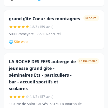
grand gîte Coeur des montagnes
Rencurel
★
★
★
★
★
4.8/5 (159 avis)
5000 Romeyere, 38680 Rencurel
🌐 Site web
LA ROCHE DES FEES auberge de
La Bourboule
jeunesse grand gite -
séminaires Ets - particuliers -
bar - accueil sportifs et
scolaires
★
★
★
★
☆
4.1/5 (157 avis)
110 Rte de Saint-Sauvés, 63150 La Bourboule