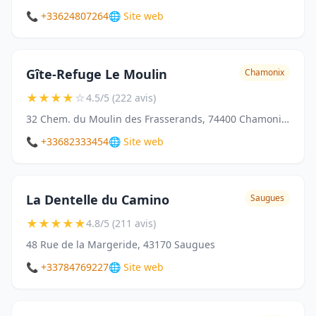
📞 +33624807264
🌐 Site web
Gîte-Refuge Le Moulin
Chamonix
★
★
★
★
☆
4.5/5 (222 avis)
32 Chem. du Moulin des Frasserands, 74400 Chamonix-Mont-Blanc
📞 +33682333454
🌐 Site web
La Dentelle du Camino
Saugues
★
★
★
★
★
4.8/5 (211 avis)
48 Rue de la Margeride, 43170 Saugues
📞 +33784769227
🌐 Site web