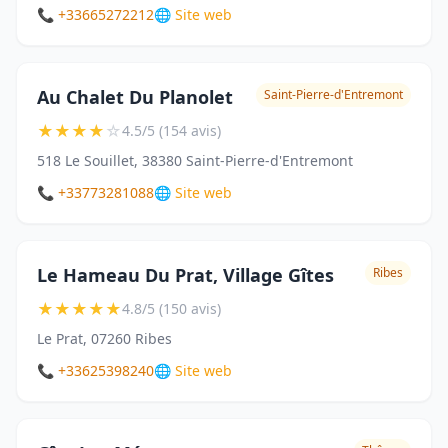
📞 +33665272212
🌐 Site web
Au Chalet Du Planolet
Saint-Pierre-d'Entremont
★
★
★
★
☆
4.5/5 (154 avis)
518 Le Souillet, 38380 Saint-Pierre-d'Entremont
📞 +33773281088
🌐 Site web
Le Hameau Du Prat, Village Gîtes
Ribes
★
★
★
★
★
4.8/5 (150 avis)
Le Prat, 07260 Ribes
📞 +33625398240
🌐 Site web