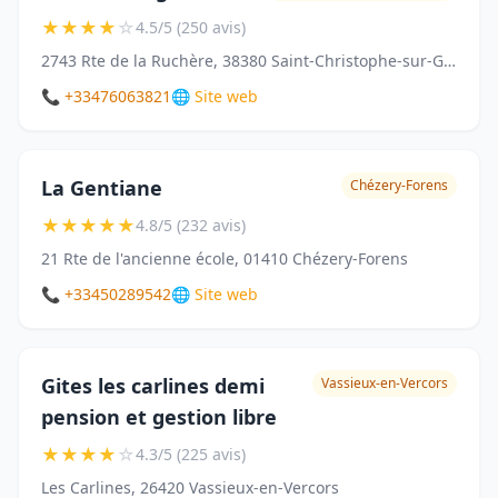
★
★
★
★
☆
4.5/5 (250 avis)
2743 Rte de la Ruchère, 38380 Saint-Christophe-sur-Guiers
📞 +33476063821
🌐 Site web
La Gentiane
Chézery-Forens
★
★
★
★
★
4.8/5 (232 avis)
21 Rte de l'ancienne école, 01410 Chézery-Forens
📞 +33450289542
🌐 Site web
Gites les carlines demi
Vassieux-en-Vercors
pension et gestion libre
★
★
★
★
☆
4.3/5 (225 avis)
Les Carlines, 26420 Vassieux-en-Vercors