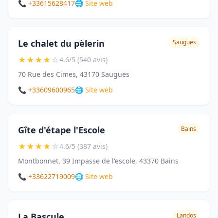
📞 +33615628417
🌐 Site web
Le chalet du pèlerin
Saugues
★
★
★
★
☆
4.6/5 (540 avis)
70 Rue des Cimes, 43170 Saugues
📞 +33609600965
🌐 Site web
Gîte d'étape l'Escole
Bains
★
★
★
★
☆
4.6/5 (387 avis)
Montbonnet, 39 Impasse de l'escole, 43370 Bains
📞 +33622719009
🌐 Site web
La Bascule
Landos