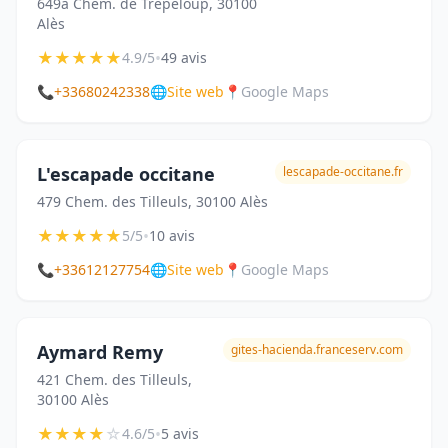
649a Chem. de Trepeloup, 30100
Alès
★
★
★
★
★
•
4.9/5
49 avis
📞
+33680242338
🌐
Site web
📍
Google Maps
L'escapade occitane
lescapade-occitane.fr
479 Chem. des Tilleuls, 30100 Alès
★
★
★
★
★
•
5/5
10 avis
📞
+33612127754
🌐
Site web
📍
Google Maps
Aymard Remy
gites-hacienda.franceserv.com
421 Chem. des Tilleuls,
30100 Alès
★
★
★
★
☆
•
4.6/5
5 avis