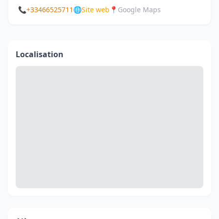
📞
+33466525711
🌐
Site web
📍
Google Maps
Localisation