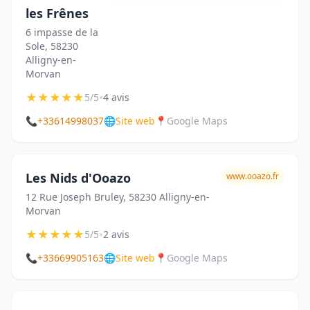
les Frênes
6 impasse de la
Sole, 58230
Alligny-en-
Morvan
★
★
★
★
★
•
5/5
4 avis
📞
+33614998037
🌐
Site web
📍
Google Maps
Les Nids d'Ooazo
www.ooazo.fr
12 Rue Joseph Bruley, 58230 Alligny-en-
Morvan
★
★
★
★
★
•
5/5
2 avis
📞
+33669905163
🌐
Site web
📍
Google Maps