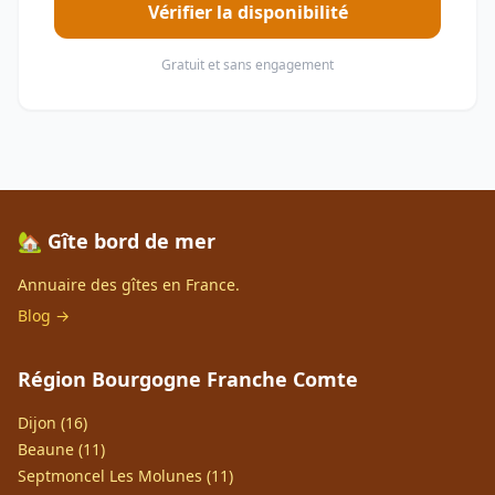
Vérifier la disponibilité
Gratuit et sans engagement
🏡 Gîte bord de mer
Annuaire des gîtes en France.
Blog →
Région Bourgogne Franche Comte
Dijon (16)
Beaune (11)
Septmoncel Les Molunes (11)