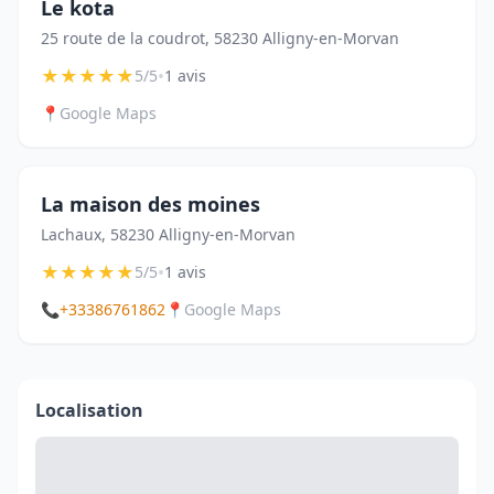
Le kota
25 route de la coudrot, 58230 Alligny-en-Morvan
★
★
★
★
★
•
5/5
1 avis
📍
Google Maps
La maison des moines
Lachaux, 58230 Alligny-en-Morvan
★
★
★
★
★
•
5/5
1 avis
📞
+33386761862
📍
Google Maps
Localisation