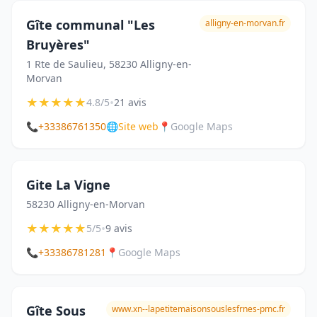
Gîte communal "Les
alligny-en-morvan.fr
Bruyères"
1 Rte de Saulieu, 58230 Alligny-en-
Morvan
★
★
★
★
★
•
4.8/5
21 avis
📞
+33386761350
🌐
Site web
📍
Google Maps
Gite La Vigne
58230 Alligny-en-Morvan
★
★
★
★
★
•
5/5
9 avis
📞
+33386781281
📍
Google Maps
Gîte Sous
www.xn--lapetitemaisonsouslesfrnes-pmc.fr