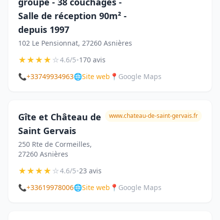
groupe - 38 couchages -
Salle de réception 90m² -
depuis 1997
102 Le Pensionnat, 27260 Asnières
★
★
★
★
☆
•
4.6/5
170 avis
📞
+33749934963
🌐
Site web
📍
Google Maps
Gîte et Château de
www.chateau-de-saint-gervais.fr
Saint Gervais
250 Rte de Cormeilles,
27260 Asnières
★
★
★
★
☆
•
4.6/5
23 avis
📞
+33619978006
🌐
Site web
📍
Google Maps