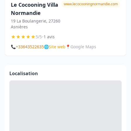
Le Cocooning Villa
www.lecocooningnormandie.com
Normandie
19 La Boulangerie, 27260
Asnières
★
★
★
★
★
•
5/5
1 avis
📞
+33643522635
🌐
Site web
📍
Google Maps
Localisation