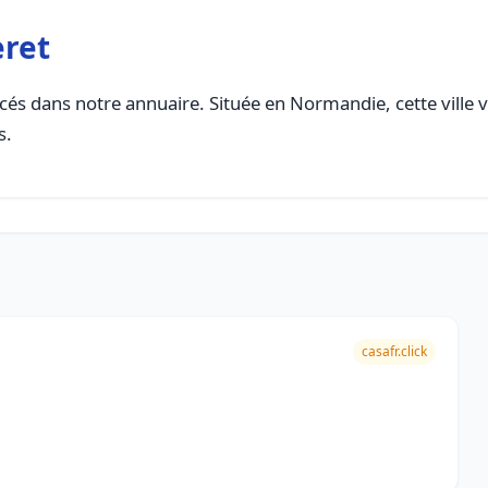
eret
és dans notre annuaire. Située en Normandie, cette ville v
s.
casafr.click