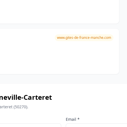
www.gites-de-france-manche.com
rneville-Carteret
rteret (50270).
Email *