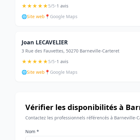
★
★
★
★
★
•
5/5
1 avis
🌐
Site web
📍
Google Maps
Joan LECAVELIER
3 Rue des Fauvettes, 50270 Barneville-Carteret
★
★
★
★
★
•
5/5
1 avis
🌐
Site web
📍
Google Maps
Vérifier les disponibilités à Ba
Contactez les professionnels référencés à Barneville-Ca
Nom *