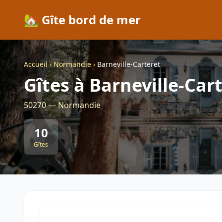
🏡 Gîte bord de mer
Accueil
›
Normandie
›
Barneville-Carteret
Gîtes à Barneville-Car
50270 — Normandie
10
Gîtes