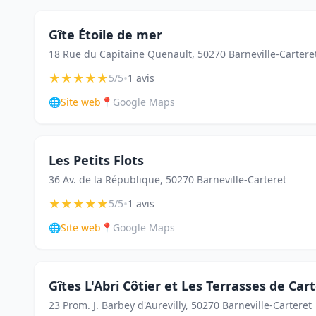
Gîte Étoile de mer
18 Rue du Capitaine Quenault, 50270 Barneville-Cartere
★
★
★
★
★
•
5/5
1 avis
🌐
Site web
📍
Google Maps
Les Petits Flots
36 Av. de la République, 50270 Barneville-Carteret
★
★
★
★
★
•
5/5
1 avis
🌐
Site web
📍
Google Maps
Gîtes L'Abri Côtier et Les Terrasses de Car
23 Prom. J. Barbey d'Aurevilly, 50270 Barneville-Carteret