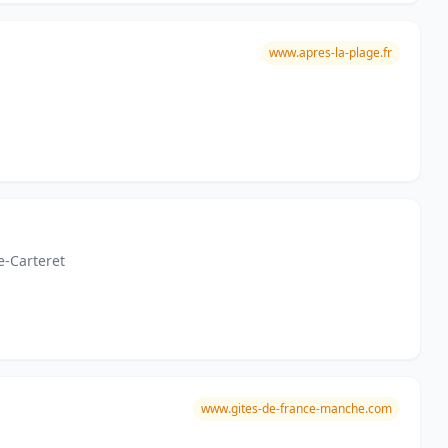
www.apres-la-plage.fr
e-Carteret
www.gites-de-france-manche.com