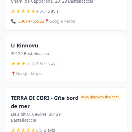
Chem. de Capparone, 20129 Bastelicaccia
★
★
★
★
★
•
4.8/5
5 avis
📞
+33614765952
📍
Google Maps
U Rinnovu
20129 Bastelicaccia
★
★
★
☆
☆
•
2.8/5
4 avis
📍
Google Maps
TERRA DI CORI - Gîte bord
www.gites-corsica.com
de mer
Lieu dit U, Cavone, 20129
Bastelicaccia
★
★
★
★
★
•
5/5
3 avis