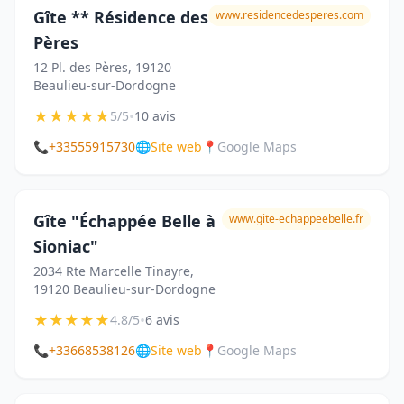
Gîte ** Résidence des
www.residencedesperes.com
Pères
12 Pl. des Pères, 19120
Beaulieu-sur-Dordogne
★
★
★
★
★
•
5/5
10 avis
📞
+33555915730
🌐
Site web
📍
Google Maps
Gîte "Échappée Belle à
www.gite-echappeebelle.fr
Sioniac"
2034 Rte Marcelle Tinayre,
19120 Beaulieu-sur-Dordogne
★
★
★
★
★
•
4.8/5
6 avis
📞
+33668538126
🌐
Site web
📍
Google Maps