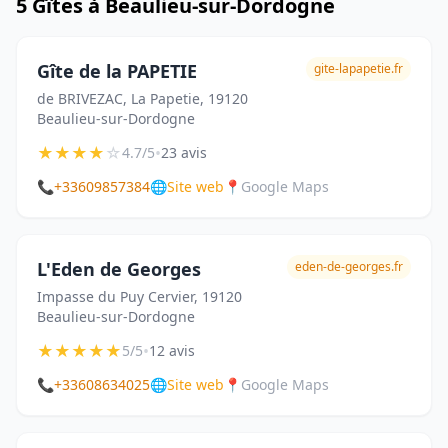
5 Gîtes à Beaulieu-sur-Dordogne
Gîte de la PAPETIE
gite-lapapetie.fr
de BRIVEZAC, La Papetie, 19120
Beaulieu-sur-Dordogne
★
★
★
★
☆
•
4.7/5
23 avis
📞
+33609857384
🌐
Site web
📍
Google Maps
L'Eden de Georges
eden-de-georges.fr
Impasse du Puy Cervier, 19120
Beaulieu-sur-Dordogne
★
★
★
★
★
•
5/5
12 avis
📞
+33608634025
🌐
Site web
📍
Google Maps