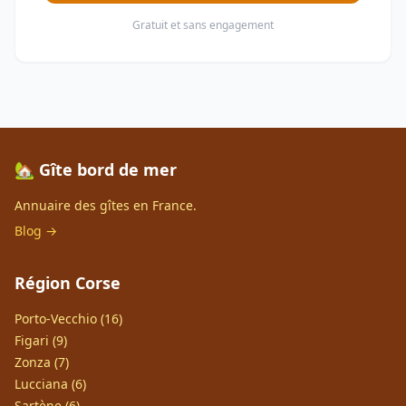
Gratuit et sans engagement
🏡 Gîte bord de mer
Annuaire des gîtes en France.
Blog →
Région Corse
Porto-Vecchio (16)
Figari (9)
Zonza (7)
Lucciana (6)
Sartène (6)