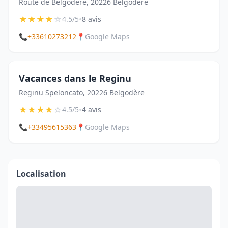
Route de Belgodère, 20226 Belgodère
★
★
★
★
☆
•
4.5/5
8 avis
📞
+33610273212
📍
Google Maps
Vacances dans le Reginu
Reginu Speloncato, 20226 Belgodère
★
★
★
★
☆
•
4.5/5
4 avis
📞
+33495615363
📍
Google Maps
Localisation