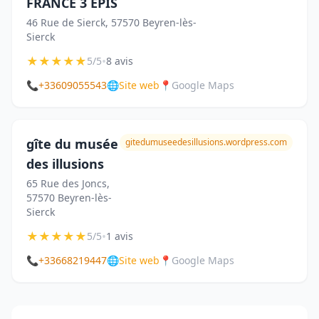
FRANCE 3 EPIS
46 Rue de Sierck, 57570 Beyren-lès-
Sierck
★
★
★
★
★
•
5/5
8 avis
📞
+33609055543
🌐
Site web
📍
Google Maps
gîte du musée
gitedumuseedesillusions.wordpress.com
des illusions
65 Rue des Joncs,
57570 Beyren-lès-
Sierck
★
★
★
★
★
•
5/5
1 avis
📞
+33668219447
🌐
Site web
📍
Google Maps