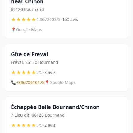
near Chinon
86120 Bournand
★
★
★
★
★
•
4.9672003/5
150 avis
📍
Google Maps
Gîte de Freval
Fréval, 86120 Bournand
★
★
★
★
★
•
5/5
7 avis
📞
+33670910175
📍
Google Maps
Échappée Belle Bournand/Chinon
7 Lieu dit, 86120 Bournand
★
★
★
★
★
•
5/5
2 avis