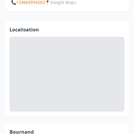
📞
+33663954263
📍
Google Maps
Localisation
Bournand