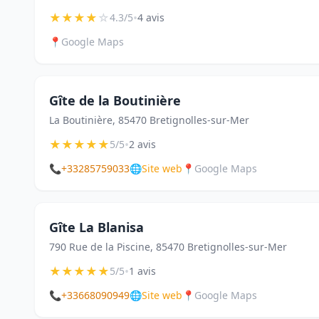
★
★
★
★
☆
•
4.3/5
4 avis
📍
Google Maps
Gîte de la Boutinière
La Boutinière, 85470 Bretignolles-sur-Mer
★
★
★
★
★
•
5/5
2 avis
📞
+33285759033
🌐
Site web
📍
Google Maps
Gîte La Blanisa
790 Rue de la Piscine, 85470 Bretignolles-sur-Mer
★
★
★
★
★
•
5/5
1 avis
📞
+33668090949
🌐
Site web
📍
Google Maps