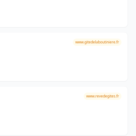
www.gitedelaboutiniere.fr
www.revedegites.fr