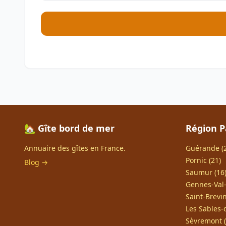
🏡 Gîte bord de mer
Région P
Annuaire des gîtes en France.
Guérande (
Pornic (21)
Blog →
Saumur (16
Gennes-Val-
Saint-Brevin
Les Sables-
Sèvremont (