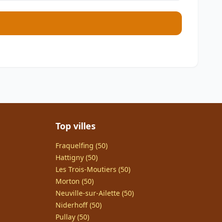
Top villes
Fraquelfing (50)
Hattigny (50)
Les Trois-Moutiers (50)
Morton (50)
Neuville-sur-Ailette (50)
Niderhoff (50)
Pullay (50)