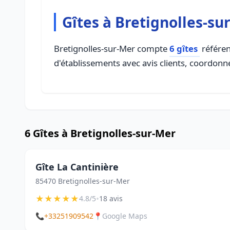
Gîtes à Bretignolles-su
Bretignolles-sur-Mer compte
6 gîtes
référen
d'établissements avec avis clients, coordonné
6 Gîtes à Bretignolles-sur-Mer
Gîte La Cantinière
85470 Bretignolles-sur-Mer
★
★
★
★
★
•
4.8/5
18 avis
📞
+33251909542
📍
Google Maps