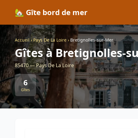
🏡 Gîte bord de mer
Accueil
›
Pays De La Loire
›
Bretignolles-sur-Mer
Gîtes à Bretignolles-s
85470 — Pays De La Loire
6
Gîtes