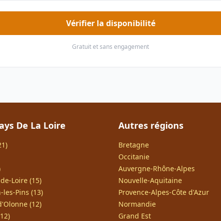
Vérifier la disponibilité
Gratuit et sans engagement
ays De La Loire
Autres régions
21)
Bretagne
Occitanie
)
Auvergne-Rhône-Alpes
de-Loire (15)
Nouvelle-Aquitaine
-les-Pins (13)
Provence-Alpes-Côte d'Azur
d'Olonne (12)
Normandie
12)
Grand Est