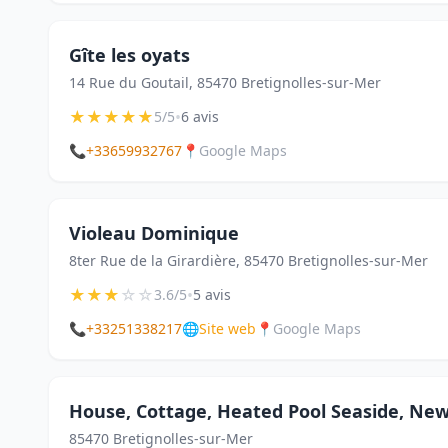
Gîte les oyats
14 Rue du Goutail, 85470 Bretignolles-sur-Mer
★
★
★
★
★
•
5/5
6 avis
📞
+33659932767
📍
Google Maps
Violeau Dominique
8ter Rue de la Girardière, 85470 Bretignolles-sur-Mer
★
★
★
☆
☆
•
3.6/5
5 avis
📞
+33251338217
🌐
Site web
📍
Google Maps
House, Cottage, Heated Pool Seaside, New
85470 Bretignolles-sur-Mer