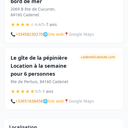
bord de mer
2069 B Rte de Cucuron,
84160 Cadenet
★
★
★
★
☆
•
4.4/5
7 avis
📞
+33458230270
🌐
Site web
📍
Google Maps
Le gîte de la pépinière
cadenet4.wixsite.com
Location à la semaine
pour 6 personnes
Rte de Pertuis, 84160 Cadenet
★
★
★
★
★
•
5/5
1 avis
📞
+33651638458
🌐
Site web
📍
Google Maps
Localisation