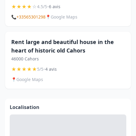
★
★
★
★
☆
•
4.5/5
6 avis
📞
+33565301298
📍
Google Maps
Rent large and beautiful house in the
heart of historic old Cahors
46000 Cahors
★
★
★
★
★
•
5/5
4 avis
📍
Google Maps
Localisation