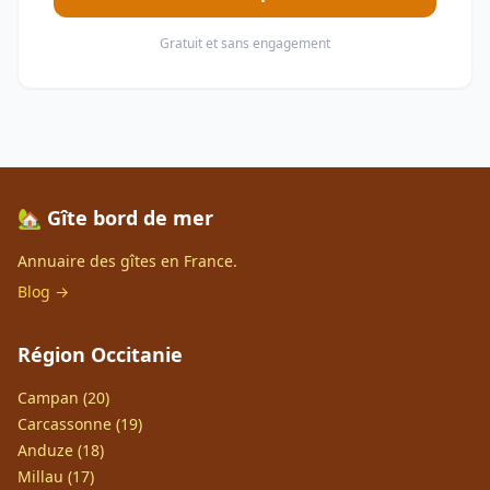
Gratuit et sans engagement
🏡 Gîte bord de mer
Annuaire des gîtes en France.
Blog →
Région Occitanie
Campan (20)
Carcassonne (19)
Anduze (18)
Millau (17)