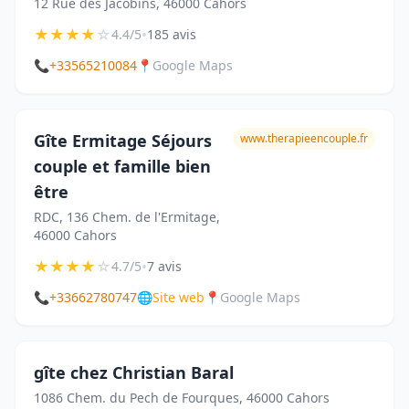
12 Rue des Jacobins, 46000 Cahors
★
★
★
★
☆
•
4.4/5
185 avis
📞
+33565210084
📍
Google Maps
Gîte Ermitage Séjours
www.therapieencouple.fr
couple et famille bien
être
RDC, 136 Chem. de l'Ermitage,
46000 Cahors
★
★
★
★
☆
•
4.7/5
7 avis
📞
+33662780747
🌐
Site web
📍
Google Maps
gîte chez Christian Baral
1086 Chem. du Pech de Fourques, 46000 Cahors