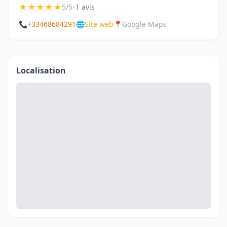
★
★
★
★
★
•
5/5
1 avis
📞
+33468684291
🌐
Site web
📍
Google Maps
Localisation