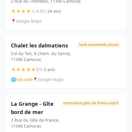
2 Rue du Tremedis, 11340 Camurac
★
★
★
★
☆
•
4.3/5
24 avis
📍
Google Maps
Chalet les dalmatiens
heidi-recomends-you.eu
Col du Teil, 9 Chem. du Sarrat,
11340 Camurac
★
★
★
★
★
•
5/5
2 avis
🌐
Site web
📍
Google Maps
La Grange - Gîte
reservation.gites-de-france-sud.fr
bord de mer
3 Rue du Gîte de France,
11340 Camurac