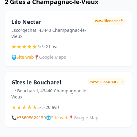
2 Gîtes à Champagnac-le-Vieux
Lilo Nectar
www.lilonectar.fr
Escorgechat, 43440 Champagnac-le-
Vieux
★
★
★
★
★
•
5/5
21 avis
🌐
Site web
📍
Google Maps
Gîtes le Boucharel
www.leboucharel.fr
Le Boucharel, 43440 Champagnac-le-
Vieux
★
★
★
★
★
•
5/5
20 avis
📞
+33608624159
🌐
Site web
📍
Google Maps