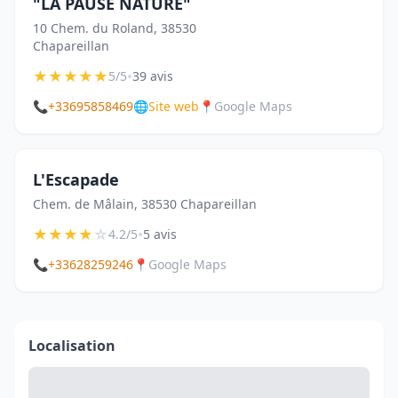
"LA PAUSE NATURE"
10 Chem. du Roland, 38530
Chapareillan
★
★
★
★
★
•
5/5
39 avis
📞
+33695858469
🌐
Site web
📍
Google Maps
L'Escapade
Chem. de Mâlain, 38530 Chapareillan
★
★
★
★
☆
•
4.2/5
5 avis
📞
+33628259246
📍
Google Maps
Localisation