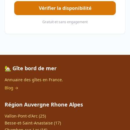
Vérifier la disponibilité
Gratuit et sans engagement
🏡 Gîte bord de mer
Annuaire des gîtes en France.
Blog →
Région Auvergne Rhone Alpes
Vallon-Pont-d'Arc (25)
Besse-et-Saint-Anastaise (17)
Chambon-sur-Lac (16)