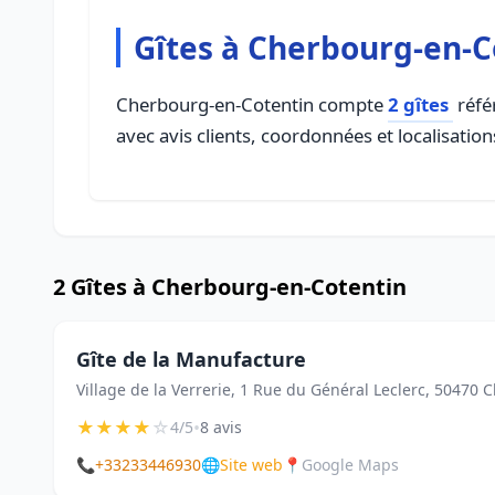
Gîtes à Cherbourg-en-C
Cherbourg-en-Cotentin compte
2 gîtes
réfé
avec avis clients, coordonnées et localisation
2 Gîtes à Cherbourg-en-Cotentin
Gîte de la Manufacture
Village de la Verrerie, 1 Rue du Général Leclerc, 50470
★
★
★
★
☆
•
4/5
8 avis
📞
+33233446930
🌐
Site web
📍
Google Maps