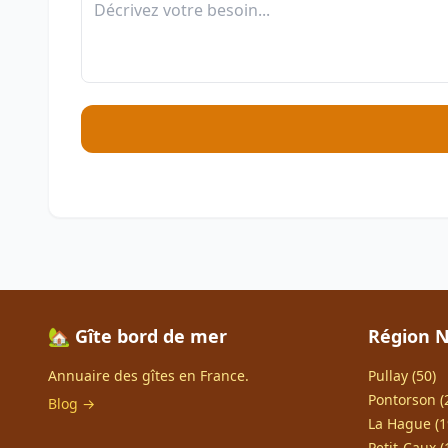
🏡 Gîte bord de mer
Région 
Annuaire des gîtes en France.
Pullay (50)
Pontorson (
Blog →
La Hague (1
Petit-Caux (