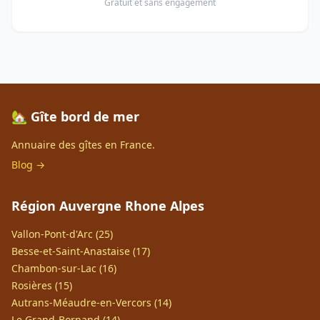
Gratuit et sans engagement
🏡 Gîte bord de mer
Annuaire des gîtes en France.
Blog →
Région Auvergne Rhone Alpes
Vallon-Pont-d'Arc (25)
Besse-et-Saint-Anastaise (17)
Chambon-sur-Lac (16)
Rosières (15)
Autrans-Méaudre-en-Vercors (14)
Le Grand-Bornand (14)