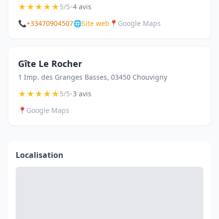
★
★
★
★
★
•
5/5
4 avis
📞
+33470904507
🌐
Site web
📍
Google Maps
Gîte Le Rocher
1 Imp. des Granges Basses, 03450 Chouvigny
★
★
★
★
★
•
5/5
3 avis
📍
Google Maps
Localisation