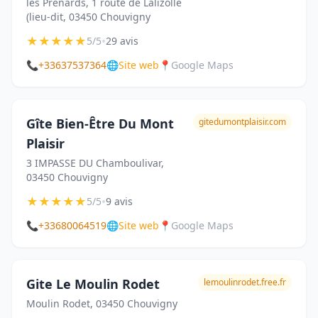
les Prenards, 1 route de Lalizolle
(lieu-dit, 03450 Chouvigny
★
★
★
★
★
•
5/5
29 avis
📞
+33637537364
🌐
Site web
📍
Google Maps
Gîte Bien-Être Du Mont
gitedumontplaisir.com
Plaisir
3 IMPASSE DU Chamboulivar,
03450 Chouvigny
★
★
★
★
★
•
5/5
9 avis
📞
+33680064519
🌐
Site web
📍
Google Maps
Gite Le Moulin Rodet
lemoulinrodet.free.fr
Moulin Rodet, 03450 Chouvigny