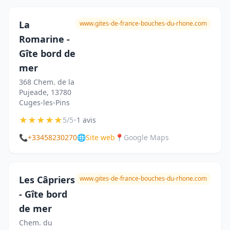
La
www.gites-de-france-bouches-du-rhone.com
Romarine -
Gîte bord de
mer
368 Chem. de la
Pujeade, 13780
Cuges-les-Pins
★
★
★
★
★
•
5/5
1 avis
📞
+33458230270
🌐
Site web
📍
Google Maps
Les Câpriers
www.gites-de-france-bouches-du-rhone.com
- Gîte bord
de mer
Chem. du