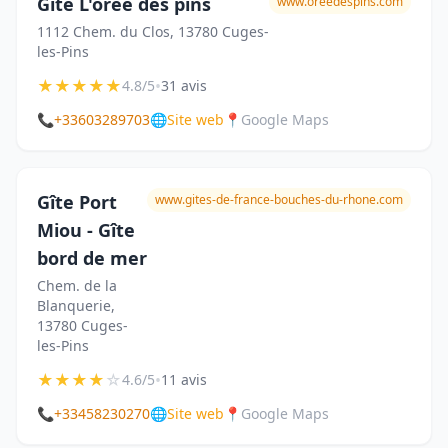
Gîte L'orée des pins
www.oreedespins.com
1112 Chem. du Clos, 13780 Cuges-
les-Pins
★
★
★
★
★
•
4.8/5
31 avis
📞
+33603289703
🌐
Site web
📍
Google Maps
Gîte Port
www.gites-de-france-bouches-du-rhone.com
Miou - Gîte
bord de mer
Chem. de la
Blanquerie,
13780 Cuges-
les-Pins
★
★
★
★
☆
•
4.6/5
11 avis
📞
+33458230270
🌐
Site web
📍
Google Maps