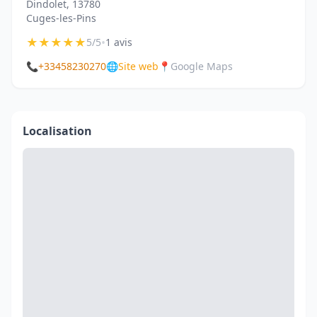
Dindolet, 13780
Cuges-les-Pins
★
★
★
★
★
•
5/5
1 avis
📞
+33458230270
🌐
Site web
📍
Google Maps
Localisation