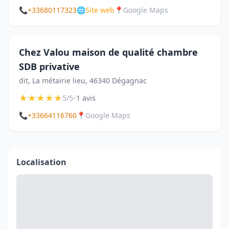
📞
+33680117323
🌐
Site web
📍
Google Maps
Chez Valou maison de qualité chambre
SDB privative
dit, La métairie lieu, 46340 Dégagnac
★
★
★
★
★
•
5/5
1 avis
📞
+33664116760
📍
Google Maps
Localisation