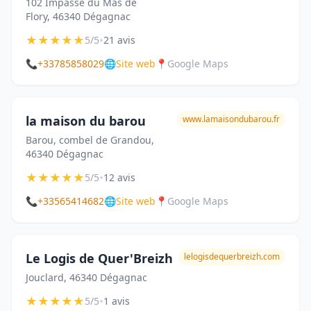
102 Impasse du Mas de
Flory, 46340 Dégagnac
★
★
★
★
★
•
5/5
21 avis
📞
+33785858029
🌐
Site web
📍
Google Maps
la maison du barou
www.lamaisondubarou.fr
Barou, combel de Grandou,
46340 Dégagnac
★
★
★
★
★
•
5/5
12 avis
📞
+33565414682
🌐
Site web
📍
Google Maps
Le Logis de Quer'Breizh
lelogisdequerbreizh.com
Jouclard, 46340 Dégagnac
★
★
★
★
★
•
5/5
1 avis