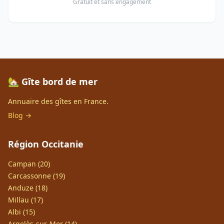
Gratuit et sans engagement
🏡 Gîte bord de mer
Annuaire des gîtes en France.
Blog →
Région Occitanie
Campan (20)
Carcassonne (19)
Anduze (18)
Millau (17)
Albi (15)
Argelès-sur-Mer (14)