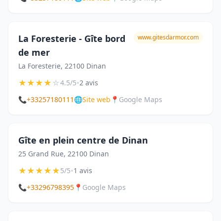
La Foresterie - Gîte bord
www.gitesdarmor.com
de mer
La Foresterie, 22100 Dinan
★
★
★
★
☆
•
4.5/5
2 avis
📞
+33257180111
🌐
Site web
📍
Google Maps
Gîte en plein centre de Dinan
25 Grand Rue, 22100 Dinan
★
★
★
★
★
•
5/5
1 avis
📞
+33296798395
📍
Google Maps