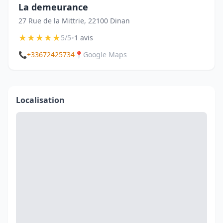
La demeurance
27 Rue de la Mittrie, 22100 Dinan
★
★
★
★
★
•
5/5
1 avis
📞
+33672425734
📍
Google Maps
Localisation