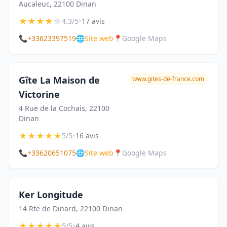
Aucaleuc, 22100 Dinan
★
★
★
★
☆
•
4.3/5
17 avis
📞
+33623397519
🌐
Site web
📍
Google Maps
Gîte La Maison de
www.gites-de-france.com
Victorine
4 Rue de la Cochais, 22100
Dinan
★
★
★
★
★
•
5/5
16 avis
📞
+33620651075
🌐
Site web
📍
Google Maps
Ker Longitude
14 Rte de Dinard, 22100 Dinan
★
★
★
★
★
•
5/5
4 avis