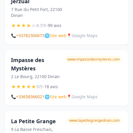
Jerzual
7 Rue du Petit Fort, 22100
Dinan
★
★
★
★
☆
•
4.7/5
99 avis
📞
+33782300673
🌐
Site web
📍
Google Maps
Impasse des
www.impassedesmysteres.com
Mystères
2 Le Bourg, 22100 Dinan
★
★
★
★
★
•
5/5
18 avis
📞
+33658366021
🌐
Site web
📍
Google Maps
La Petite Grange
www.lapetitegrangedinan.com
9 La Basse Freschais,