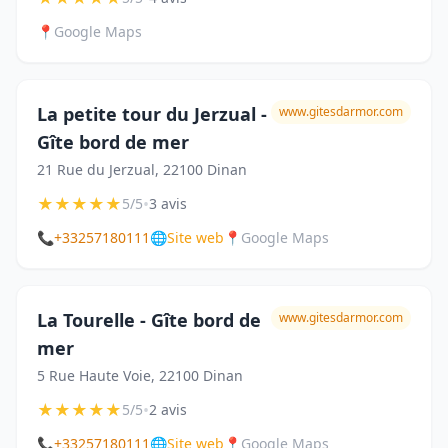
📍
Google Maps
La petite tour du Jerzual -
www.gitesdarmor.com
Gîte bord de mer
21 Rue du Jerzual, 22100 Dinan
★
★
★
★
★
•
5/5
3 avis
📞
+33257180111
🌐
Site web
📍
Google Maps
La Tourelle - Gîte bord de
www.gitesdarmor.com
mer
5 Rue Haute Voie, 22100 Dinan
★
★
★
★
★
•
5/5
2 avis
📞
+33257180111
🌐
Site web
📍
Google Maps