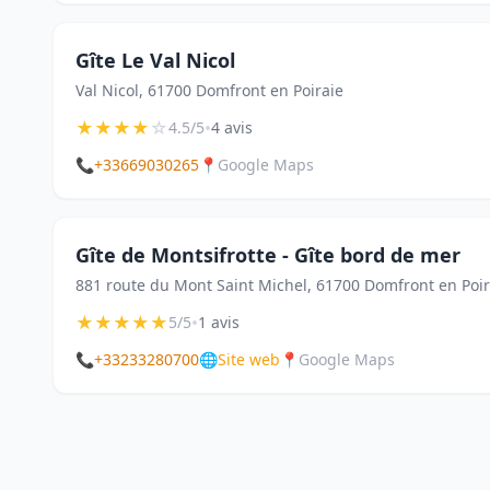
Gîte Le Val Nicol
Val Nicol, 61700 Domfront en Poiraie
★
★
★
★
☆
•
4.5/5
4 avis
📞
+33669030265
📍
Google Maps
Gîte de Montsifrotte - Gîte bord de mer
881 route du Mont Saint Michel, 61700 Domfront en Poir
★
★
★
★
★
•
5/5
1 avis
📞
+33233280700
🌐
Site web
📍
Google Maps