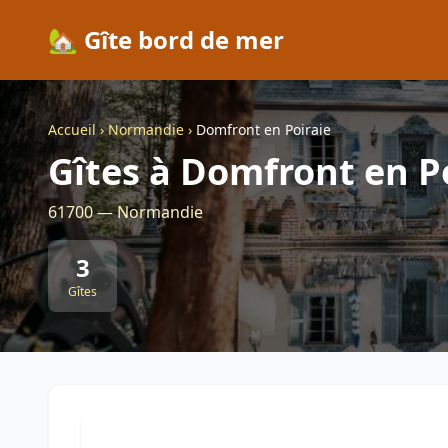
🏡 Gîte bord de mer
Accueil
›
Normandie
›
Domfront en Poiraie
Gîtes à Domfront en P
61700 — Normandie
3
Gîtes