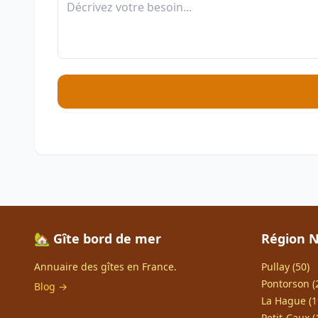
🏡 Gîte bord de mer
Région 
Annuaire des gîtes en France.
Pullay (50)
Pontorson (
Blog →
La Hague (1
Petit-Caux (