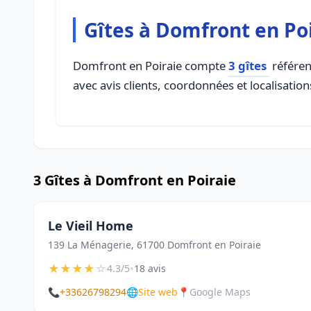
Gîtes à Domfront en Po
Domfront en Poiraie compte
3 gîtes
référen
avec avis clients, coordonnées et localisation
3 Gîtes à Domfront en Poiraie
Le Vieil Home
139 La Ménagerie, 61700 Domfront en Poiraie
★
★
★
★
☆
•
4.3/5
18 avis
📞
+33626798294
🌐
Site web
📍
Google Maps