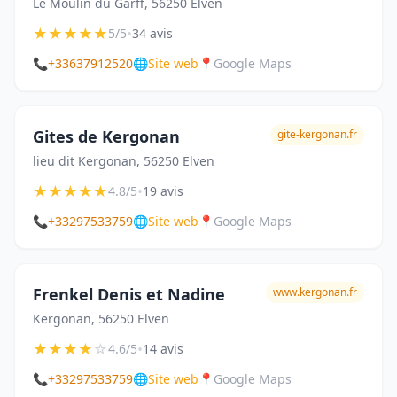
Le Moulin du Garff, 56250 Elven
★
★
★
★
★
•
5/5
34 avis
📞
+33637912520
🌐
Site web
📍
Google Maps
Gites de Kergonan
gite-kergonan.fr
lieu dit Kergonan, 56250 Elven
★
★
★
★
★
•
4.8/5
19 avis
📞
+33297533759
🌐
Site web
📍
Google Maps
Frenkel Denis et Nadine
www.kergonan.fr
Kergonan, 56250 Elven
★
★
★
★
☆
•
4.6/5
14 avis
📞
+33297533759
🌐
Site web
📍
Google Maps