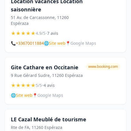
Location vacances Location
saisonnière
51 Av. de Carcassonne, 11260
Espéraza
★
★
★
★
★
•
4.9/5
7 avis
📞
+33670011884
🌐
Site web
📍
Google Maps
Gite Cathare en Occitanie
www.booking.com
9 Rue Gérard Sudre, 11260 Espéraza
★
★
★
★
★
•
5/5
4 avis
🌐
Site web
📍
Google Maps
LE Cazal Meublé de tourisme
Rte de FA, 11260 Espéraza