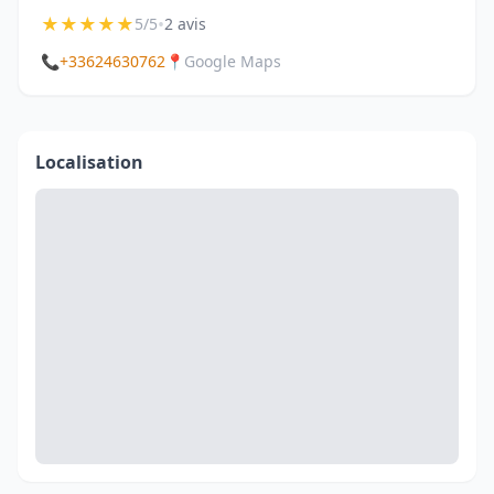
★
★
★
★
★
•
5/5
2 avis
📞
+33624630762
📍
Google Maps
Localisation