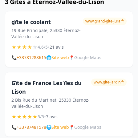
3 Gîtes à Éternoz-Vallée-du-Lison
gîte le coolant
www.grand-gite-jura.fr
19 Rue Principale, 25330 Éternoz-
Vallée-du-Lison
★
★
★
★
☆
•
4.6/5
21 avis
📞
+33781288615
🌐
Site web
📍
Google Maps
Gîte de France Les îles du
www.gite-jardin.fr
Lison
2 Bis Rue du Martinet, 25330 Éternoz-
Vallée-du-Lison
★
★
★
★
★
•
5/5
7 avis
📞
+33787481578
🌐
Site web
📍
Google Maps