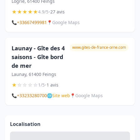
Logrie, 61400 Feings
★
★
★
★
★
•
4.9/5
27 avis
📞
+33667499981
📍
Google Maps
Launay - Gîte des 4
www.gites-de-france-orne.com
saisons - Gîte bord
de mer
Launay, 61400 Feings
★
☆
☆
☆
☆
•
1/5
1 avis
📞
+33233280700
🌐
Site web
📍
Google Maps
Localisation