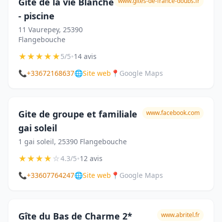
Gîte de la vie Blanche
www.gites-de-france-doubs.fr
- piscine
11 Vaurepey, 25390
Flangebouche
★
★
★
★
★
•
5/5
14 avis
📞
+33672168637
🌐
Site web
📍
Google Maps
Gite de groupe et familiale
www.facebook.com
gai soleil
1 gai soleil, 25390 Flangebouche
★
★
★
★
☆
•
4.3/5
12 avis
📞
+33607764247
🌐
Site web
📍
Google Maps
Gîte du Bas de Charme 2*
www.abritel.fr