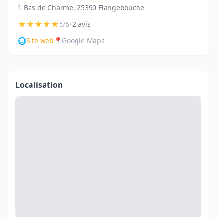
1 Bas de Charme, 25390 Flangebouche
★
★
★
★
★
•
5/5
2 avis
🌐
Site web
📍
Google Maps
Localisation