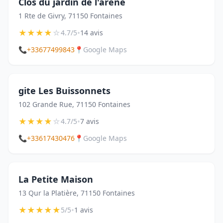
Clos du jardin de l'arene
1 Rte de Givry, 71150 Fontaines
★
★
★
★
☆
•
4.7/5
14 avis
📞
+33677499843
📍
Google Maps
gite Les Buissonnets
102 Grande Rue, 71150 Fontaines
★
★
★
★
☆
•
4.7/5
7 avis
📞
+33617430476
📍
Google Maps
La Petite Maison
13 Qur la Platière, 71150 Fontaines
★
★
★
★
★
•
5/5
1 avis