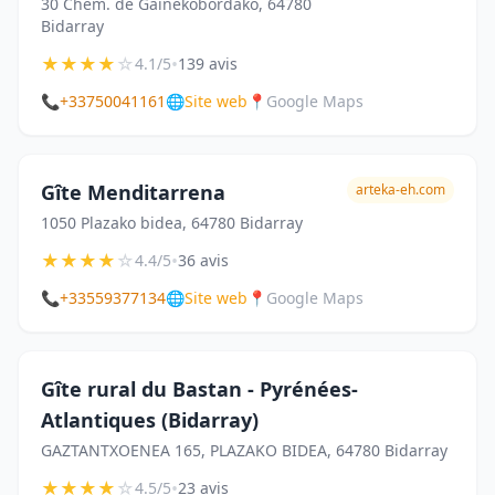
30 Chem. de Gainekobordako, 64780
Bidarray
★
★
★
★
☆
•
4.1/5
139 avis
📞
+33750041161
🌐
Site web
📍
Google Maps
Gîte Menditarrena
arteka-eh.com
1050 Plazako bidea, 64780 Bidarray
★
★
★
★
☆
•
4.4/5
36 avis
📞
+33559377134
🌐
Site web
📍
Google Maps
Gîte rural du Bastan - Pyrénées-
Atlantiques (Bidarray)
GAZTANTXOENEA 165, PLAZAKO BIDEA, 64780 Bidarray
★
★
★
★
☆
•
4.5/5
23 avis