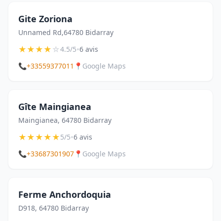
Gite Zoriona
Unnamed Rd,64780 Bidarray
★
★
★
★
☆
•
4.5/5
6 avis
📞
+33559377011
📍
Google Maps
Gîte Maingianea
Maingianea, 64780 Bidarray
★
★
★
★
★
•
5/5
6 avis
📞
+33687301907
📍
Google Maps
Ferme Anchordoquia
D918, 64780 Bidarray