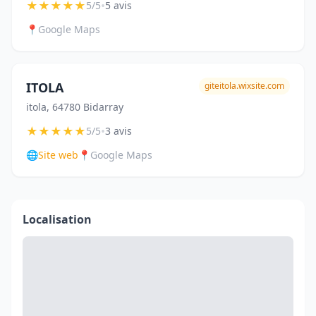
★
★
★
★
★
•
5/5
5 avis
📍
Google Maps
ITOLA
giteitola.wixsite.com
itola, 64780 Bidarray
★
★
★
★
★
•
5/5
3 avis
🌐
Site web
📍
Google Maps
Localisation