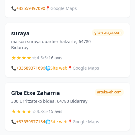
📞
+33559497090
📍
Google Maps
suraya
gite-suraya.com
maison suraya quartier halzarte, 64780
Bidarray
★
★
★
★
☆
•
4.5/5
16 avis
📞
+33689371696
🌐
Site web
📍
Google Maps
Gîte Etxe Zaharria
arteka-eh.com
300 Urritzateko bidea, 64780 Bidarray
★
★
★
★
☆
•
3.8/5
15 avis
📞
+33559377134
🌐
Site web
📍
Google Maps