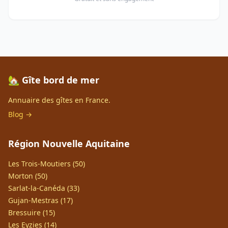
🏡 Gîte bord de mer
Annuaire des gîtes en France.
Blog →
Région Nouvelle Aquitaine
Les Trois-Moutiers (50)
Morton (50)
Sarlat-la-Canéda (33)
Gujan-Mestras (17)
Bressuire (15)
Les Eyzies (14)