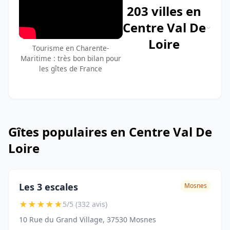
203 villes en
Centre Val De
Loire
Tourisme en Charente-
Maritime : très bon bilan pour
les gîtes de France
Gîtes populaires en Centre Val De
Loire
Les 3 escales
Mosnes
★
★
★
★
★
5/5 (332 avis)
10 Rue du Grand Village, 37530 Mosnes