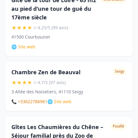
Gîte de la tour de Loire - 65 m2
au pied d'une tour de gué du
17ème siècle
★
★
★
★
☆
4.25/5 (99 avis)
41500 Courbouzon
🌐 Site web
Chambre Zen de Beauval
Seigy
★
★
★
★
☆
4.7/5 (97 avis)
3 Allée des Noisetiers, 41110 Seigy
📞 +33622786961
🌐 Site web
Gîtes Les Chaumières du Chêne –
Pouillé
Séjour familial près du Zoo de