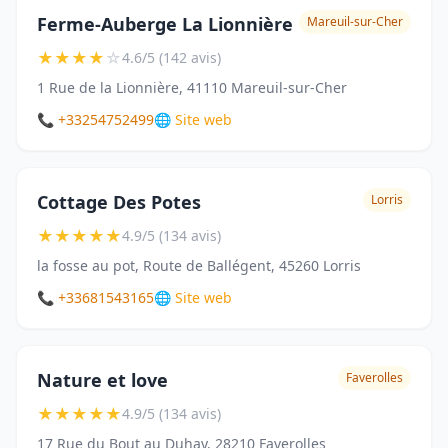
Ferme-Auberge La Lionnière
Mareuil-sur-Cher
★
★
★
★
☆
4.6/5 (142 avis)
1 Rue de la Lionnière, 41110 Mareuil-sur-Cher
📞 +33254752499
🌐 Site web
Cottage Des Potes
Lorris
★
★
★
★
★
4.9/5 (134 avis)
la fosse au pot, Route de Ballégent, 45260 Lorris
📞 +33681543165
🌐 Site web
Nature et love
Faverolles
★
★
★
★
★
4.9/5 (134 avis)
17 Rue du Bout au Duhay, 28210 Faverolles