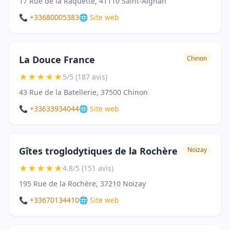
17 Rue de la Raquette, 41110 Saint-Aignan
📞 +33680005383
🌐 Site web
La Douce France
Chinon
★
★
★
★
★
5/5 (187 avis)
43 Rue de la Batellerie, 37500 Chinon
📞 +33633934044
🌐 Site web
Gîtes troglodytiques de la Rochère
Noizay
★
★
★
★
★
4.8/5 (151 avis)
195 Rue de la Rochère, 37210 Noizay
📞 +33670134410
🌐 Site web