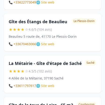
📞 +33622773049
🌐 Site web
Gîte des Étangs de Beaulieu
Le Plessis-Dorin
★
★
★
★
☆
4.6/5 (104 avis)
Beaulieu 5 route de, 41170 Le Plessis-Dorin
📞 +33670463066
🌐 Site web
La Métairie - Gîte d'étape de Saché
Saché
★
★
★
★
☆
4.5/5 (102 avis)
4 Allée de la Métairie, 37190 Saché
📞 +33611797617
🌐 Site web
Courbouzon