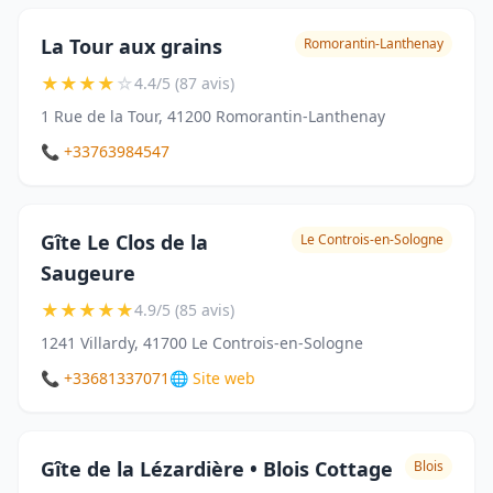
La Tour aux grains
Romorantin-Lanthenay
★
★
★
★
☆
4.4/5 (87 avis)
1 Rue de la Tour, 41200 Romorantin-Lanthenay
📞 +33763984547
Gîte Le Clos de la
Le Controis-en-Sologne
Saugeure
★
★
★
★
★
4.9/5 (85 avis)
1241 Villardy, 41700 Le Controis-en-Sologne
📞 +33681337071
🌐 Site web
Gîte de la Lézardière • Blois Cottage
Blois