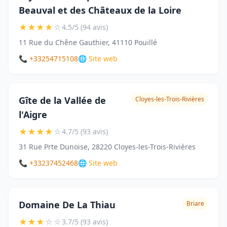
Beauval et des Châteaux de la Loire
★
★
★
★
☆
4.5/5 (94 avis)
11 Rue du Chêne Gauthier, 41110 Pouillé
📞 +33254715108
🌐 Site web
Gîte de la Vallée de
Cloyes-les-Trois-Rivières
l'Aigre
★
★
★
★
☆
4.7/5 (93 avis)
31 Rue Prte Dunoise, 28220 Cloyes-les-Trois-Rivières
📞 +33237452468
🌐 Site web
Domaine De La Thiau
Briare
★
★
★
☆
☆
3.7/5 (93 avis)