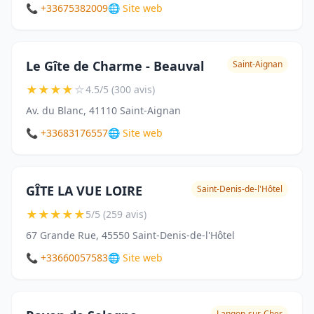
📞 +33675382009
🌐 Site web
Le Gîte de Charme - Beauval
Saint-Aignan
★
★
★
★
☆
4.5/5 (300 avis)
Av. du Blanc, 41110 Saint-Aignan
📞 +33683176557
🌐 Site web
GÎTE LA VUE LOIRE
Saint-Denis-de-l'Hôtel
★
★
★
★
★
5/5 (259 avis)
67 Grande Rue, 45550 Saint-Denis-de-l'Hôtel
📞 +33660057583
🌐 Site web
Langon-sur-Cher