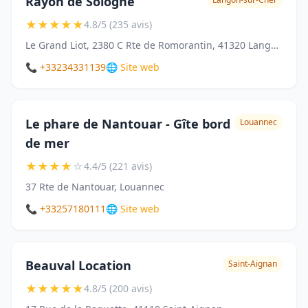
Rayon de Sologne
★
★
★
★
★
4.8/5 (235 avis)
Le Grand Liot, 2380 C Rte de Romorantin, 41320 Langon-sur-Cher
📞 +33234331139
🌐 Site web
Le phare de Nantouar - Gîte bord
Louannec
de mer
★
★
★
★
☆
4.4/5 (221 avis)
37 Rte de Nantouar, Louannec
📞 +33257180111
🌐 Site web
Beauval Location
Saint-Aignan
★
★
★
★
★
4.8/5 (200 avis)