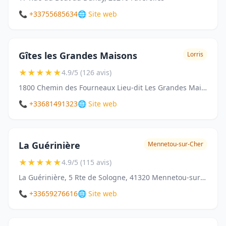
📞 +33755685634
🌐 Site web
Gîtes les Grandes Maisons
Lorris
★
★
★
★
★
4.9/5 (126 avis)
1800 Chemin des Fourneaux Lieu-dit Les Grandes Maisons, 45260 Lorris
📞 +33681491323
🌐 Site web
La Guérinière
Mennetou-sur-Cher
★
★
★
★
★
4.9/5 (115 avis)
La Guérinière, 5 Rte de Sologne, 41320 Mennetou-sur-Cher
📞 +33659276616
🌐 Site web