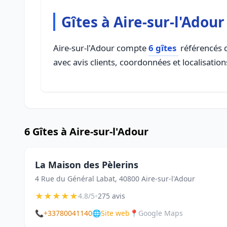
Gîtes à Aire-sur-l'Adour
Aire-sur-l'Adour compte
6 gîtes
référencés d
avec avis clients, coordonnées et localisation
6 Gîtes à Aire-sur-l'Adour
La Maison des Pèlerins
4 Rue du Général Labat, 40800 Aire-sur-l'Adour
★
★
★
★
★
•
4.8/5
275 avis
📞
+33780041140
🌐
Site web
📍
Google Maps