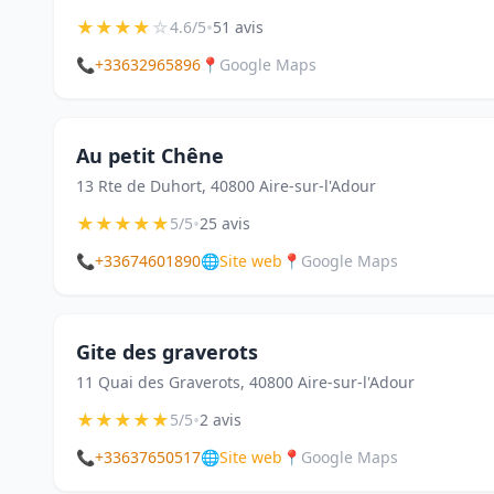
★
★
★
★
☆
•
4.6/5
51 avis
📞
+33632965896
📍
Google Maps
Au petit Chêne
13 Rte de Duhort, 40800 Aire-sur-l'Adour
★
★
★
★
★
•
5/5
25 avis
📞
+33674601890
🌐
Site web
📍
Google Maps
Gite des graverots
11 Quai des Graverots, 40800 Aire-sur-l'Adour
★
★
★
★
★
•
5/5
2 avis
📞
+33637650517
🌐
Site web
📍
Google Maps