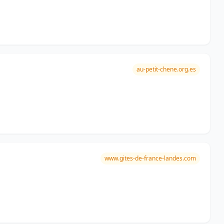
au-petit-chene.org.es
www.gites-de-france-landes.com