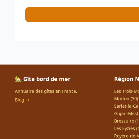
🏡 Gîte bord de mer
Région N
Annuaire des gîtes en France.
Les Trois-Mo
Morton (50)
Blog →
Sarlat-la-Ca
Gujan-Mestr
Bressuire (1
Les Eyzies (
Royère-de-V