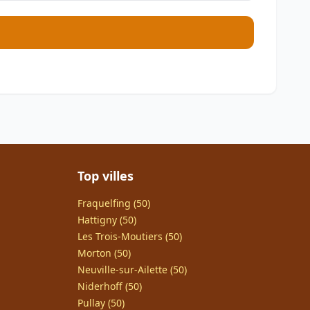
Top villes
Fraquelfing (50)
Hattigny (50)
Les Trois-Moutiers (50)
Morton (50)
Neuville-sur-Ailette (50)
Niderhoff (50)
Pullay (50)