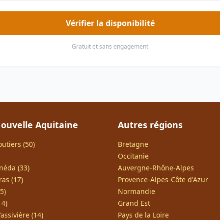
Vérifier la disponibilité
Gratuit et sans engagement
ouvelle Aquitaine
Autres régions
utiers (50)
Bretagne
Occitanie
néda (33)
Auvergne-Rhône-Alpes
as (17)
Provence-Alpes-Côte d'Azur
5)
Normandie
14)
Grand Est
assivière (14)
Pays de la Loire