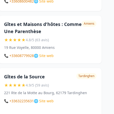
📞 +33608600482
🌐 Site web
Gîtes et Maisons d'hôtes : Comme
Amiens
Une Parenthèse
★
★
★
★
★
4.8/5 (63 avis)
19 Rue Voyelle, 80000 Amiens
📞 +33608779928
🌐 Site web
Gîtes de la Source
Tardinghen
★
★
★
★
★
4.9/5 (59 avis)
221 Rte de la Motte au Bourg, 62179 Tardinghen
📞 +33632235631
🌐 Site web