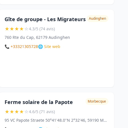
Gîte de groupe - Les Migrateurs
Audinghen
★
★
★
★
☆
4.3/5 (74 avis)
760 Rte du Cap, 62179 Audinghen
📞 +33321305728
🌐 Site web
Ferme solaire de la Papote
Morbecque
★
★
★
★
☆
4.6/5 (71 avis)
95 VC Papote Straete 50°41'48.0"N 2°32'46, 59190 Morbecque