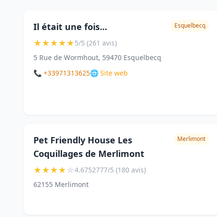
Il était une fois...
Esquelbecq
★
★
★
★
★
5/5 (261 avis)
5 Rue de Wormhout, 59470 Esquelbecq
📞 +33971313625
🌐 Site web
Pet Friendly House Les
Merlimont
Coquillages de Merlimont
★
★
★
★
☆
4.6752777/5 (180 avis)
62155 Merlimont