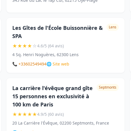
345 Rue du Lac le Tap Cul, 62215 Oye-Plage
Les Gîtes de l'École Buissonnière &
Lens
SPA
★
★
★
★
☆
4.6/5 (64 avis)
4 Sq. Henri Noguères, 62300 Lens
📞 +33602549494
🌐 Site web
La carrière l'évêque grand gîte
Septmonts
15 personnes en exclusivité à
100 km de Paris
★
★
★
★
★
4.9/5 (60 avis)
20 La Carrière l'Évêque, 02200 Septmonts, France