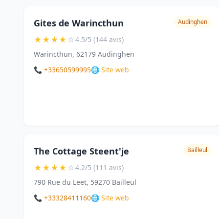
Gites de Warincthun
Audinghen
★
★
★
★
☆
4.5/5 (144 avis)
Warincthun, 62179 Audinghen
📞 +33650599995
🌐 Site web
The Cottage Steent'je
Bailleul
★
★
★
★
☆
4.2/5 (111 avis)
790 Rue du Leet, 59270 Bailleul
📞 +33328411160
🌐 Site web