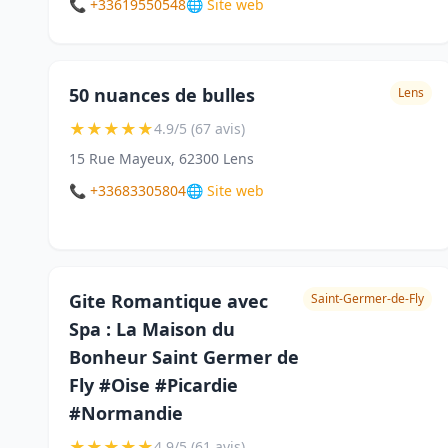
📞 +33619550548
🌐 Site web
50 nuances de bulles
Lens
★
★
★
★
★
4.9/5 (67 avis)
15 Rue Mayeux, 62300 Lens
📞 +33683305804
🌐 Site web
Gite Romantique avec
Saint-Germer-de-Fly
Spa : La Maison du
Bonheur Saint Germer de
Fly #Oise #Picardie
#Normandie
★
★
★
★
★
4.9/5 (61 avis)