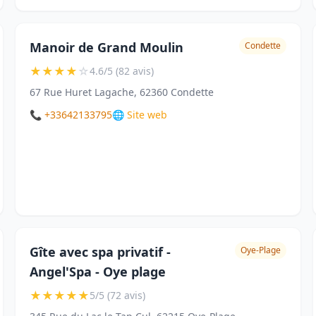
Manoir de Grand Moulin
Condette
★
★
★
★
☆
4.6/5 (82 avis)
67 Rue Huret Lagache, 62360 Condette
📞 +33642133795
🌐 Site web
Gîte avec spa privatif -
Oye-Plage
Angel'Spa - Oye plage
★
★
★
★
★
5/5 (72 avis)