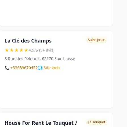
La Clé des Champs
Saint-Josse
★
★
★
★
★
4.9/5 (54 avis)
8 Rue des Pèlerins, 62170 Saint-Josse
📞 +33689670452
🌐 Site web
House For Rent Le Touquet /
Le Touquet