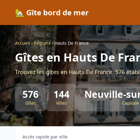
🏡 Gîte bord de mer
Accueil
›
Régions
›
Hauts De France
Gîtes en Hauts De Fra
Trouvez les gîtes en Hauts De France. 576 établ
576
144
Neuville-sur
Gîtes
Villes
Capitale
Accès rapide par ville