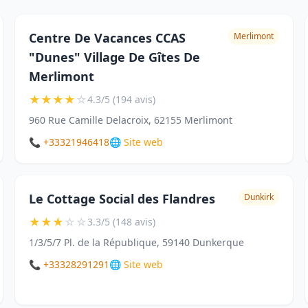
Centre De Vacances CCAS
Merlimont
"Dunes" Village De Gîtes De
Merlimont
★
★
★
★
☆
4.3/5 (194 avis)
960 Rue Camille Delacroix, 62155 Merlimont
📞 +33321946418
🌐 Site web
Le Cottage Social des Flandres
Dunkirk
★
★
★
☆
☆
3.3/5 (148 avis)
1/3/5/7 Pl. de la République, 59140 Dunkerque
📞 +33328291291
🌐 Site web