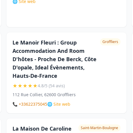
🌐 Site web
Le Manoir Fleuri : Group
Groffliers
Accommodation And Room
D'hôtes - Proche De Berck, Côte
D'opale, Ideal Évènements,
Hauts-De-France
★
★
★
★
★
4.8/5 (54 avis)
112 Rue Collier, 62600 Groffliers
📞 +33622375045
🌐 Site web
La Maison De Caroline
Saint-Martin-Boulogne