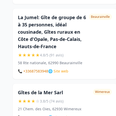
La Jumel: Gîte de groupe de 6
Beaurainville
à 35 personnes, idéal
cousinade, Gîtes ruraux en
Côte d'Opale, Pas-de-Calais,
Hauts-de-France
★
★
★
★
★
4.8/5 (91 avis)
58 Rte nationale, 62990 Beaurainville
📞 +33687583948
🌐 Site web
Gîtes de la Mer Sarl
Wimereux
★
★
★
★
☆
3.8/5 (74 avis)
21 Chem. des Oies, 62930 Wimereux