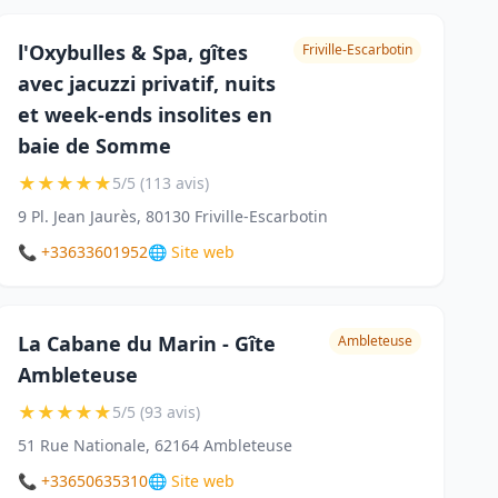
l'Oxybulles & Spa, gîtes
Friville-Escarbotin
avec jacuzzi privatif, nuits
et week-ends insolites en
baie de Somme
★
★
★
★
★
5/5 (113 avis)
9 Pl. Jean Jaurès, 80130 Friville-Escarbotin
📞 +33633601952
🌐 Site web
La Cabane du Marin - Gîte
Ambleteuse
Ambleteuse
★
★
★
★
★
5/5 (93 avis)
51 Rue Nationale, 62164 Ambleteuse
📞 +33650635310
🌐 Site web