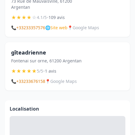
73 Rue de Mauvaisville, 61200
Argentan
★
★
★
★
☆
•
4.1/5
109 avis
📞
+33233357576
🌐
Site web
📍
Google Maps
gîteadrienne
Fontenai sur orne, 61200 Argentan
★
★
★
★
★
•
5/5
1 avis
📞
+33233676158
📍
Google Maps
Localisation