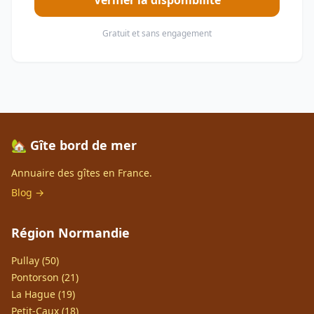
Vérifier la disponibilité
Gratuit et sans engagement
🏡 Gîte bord de mer
Annuaire des gîtes en France.
Blog →
Région Normandie
Pullay (50)
Pontorson (21)
La Hague (19)
Petit-Caux (18)