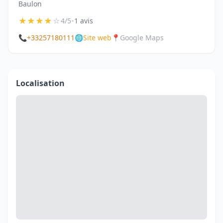
Baulon
★
★
★
★
☆
•
4/5
1 avis
📞
+33257180111
🌐
Site web
📍
Google Maps
Localisation