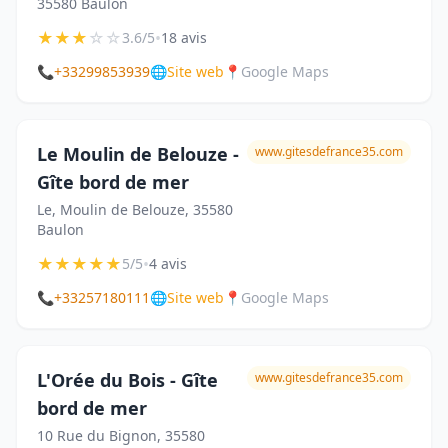
35580 Baulon
★
★
★
☆
☆
•
3.6/5
18 avis
📞
+33299853939
🌐
Site web
📍
Google Maps
Le Moulin de Belouze -
www.gitesdefrance35.com
Gîte bord de mer
Le, Moulin de Belouze, 35580
Baulon
★
★
★
★
★
•
5/5
4 avis
📞
+33257180111
🌐
Site web
📍
Google Maps
L'Orée du Bois - Gîte
www.gitesdefrance35.com
bord de mer
10 Rue du Bignon, 35580