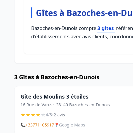
Gîtes à Bazoches-en-Du
Bazoches-en-Dunois compte
3 gîtes
référenc
d'établissements avec avis clients, coordonné
3 Gîtes à Bazoches-en-Dunois
Gîte des Moulins 3 étoiles
16 Rue de Varize, 28140 Bazoches-en-Dunois
★
★
★
★
☆
•
4/5
2 avis
📞
+33771105917
📍
Google Maps