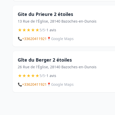
Gite du Prieure 2 étoiles
13 Rue de l'Église, 28140 Bazoches-en-Dunois
★
★
★
★
★
•
5/5
1 avis
📞
+33620411921
📍
Google Maps
Gîte du Berger 2 étoiles
26 Rue de l'Église, 28140 Bazoches-en-Dunois
★
★
★
★
★
•
5/5
1 avis
📞
+33620411921
📍
Google Maps