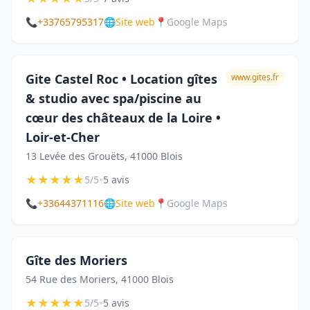
📞
+33765795317
🌐
Site web
📍
Google Maps
Gite Castel Roc • Location gîtes
www.gites.fr
& studio avec spa/piscine au
cœur des châteaux de la Loire •
Loir-et-Cher
13 Levée des Grouëts, 41000 Blois
★
★
★
★
★
•
5/5
5 avis
📞
+33644371116
🌐
Site web
📍
Google Maps
Gîte des Moriers
54 Rue des Moriers, 41000 Blois
★
★
★
★
★
•
5/5
5 avis