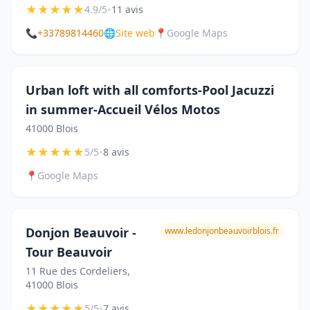
★
★
★
★
★
•
4.9/5
11 avis
📞
+33789814460
🌐
Site web
📍
Google Maps
Urban loft with all comforts-Pool Jacuzzi
in summer-Accueil Vélos Motos
41000 Blois
★
★
★
★
★
•
5/5
8 avis
📍
Google Maps
Donjon Beauvoir -
www.ledonjonbeauvoirblois.fr
Tour Beauvoir
11 Rue des Cordeliers,
41000 Blois
★
★
★
★
★
•
5/5
7 avis