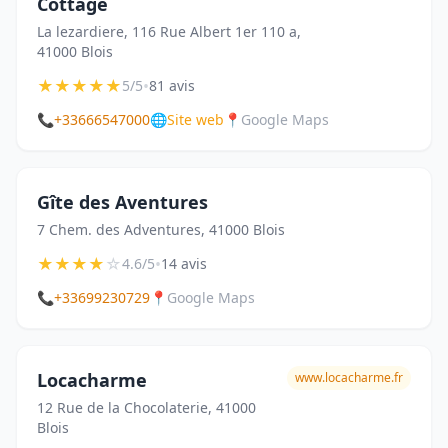
Cottage
La lezardiere, 116 Rue Albert 1er 110 a,
41000 Blois
★
★
★
★
★
•
5/5
81 avis
📞
+33666547000
🌐
Site web
📍
Google Maps
Gîte des Aventures
7 Chem. des Adventures, 41000 Blois
★
★
★
★
☆
•
4.6/5
14 avis
📞
+33699230729
📍
Google Maps
Locacharme
www.locacharme.fr
12 Rue de la Chocolaterie, 41000
Blois