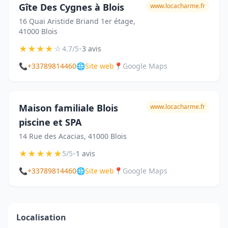
Gîte Des Cygnes à Blois
www.locacharme.fr
16 Quai Aristide Briand 1er étage,
41000 Blois
★
★
★
★
☆
•
4.7/5
3 avis
📞
+33789814460
🌐
Site web
📍
Google Maps
Maison familiale Blois
www.locacharme.fr
piscine et SPA
14 Rue des Acacias, 41000 Blois
★
★
★
★
★
•
5/5
1 avis
📞
+33789814460
🌐
Site web
📍
Google Maps
Localisation