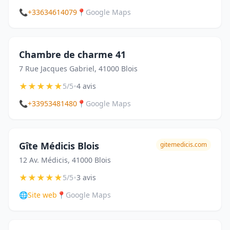
📞
+33634614079
📍
Google Maps
Chambre de charme 41
7 Rue Jacques Gabriel, 41000 Blois
★
★
★
★
★
•
5/5
4 avis
📞
+33953481480
📍
Google Maps
Gîte Médicis Blois
gitemedicis.com
12 Av. Médicis, 41000 Blois
★
★
★
★
★
•
5/5
3 avis
🌐
Site web
📍
Google Maps