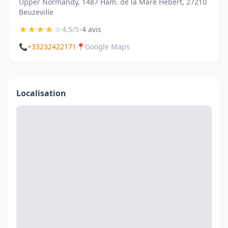
Upper Normandy, 1487 Ham. de la Mare Hébert, 27210
Beuzeville
★
★
★
★
☆
•
4.5/5
4 avis
📞
+33232422171
📍
Google Maps
Localisation