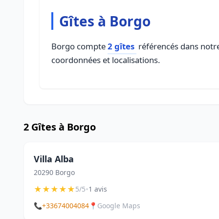
Gîtes à Borgo
Borgo compte
2 gîtes
référencés dans notre 
coordonnées et localisations.
2 Gîtes à Borgo
Villa Alba
20290 Borgo
★
★
★
★
★
•
5/5
1 avis
📞
+33674004084
📍
Google Maps