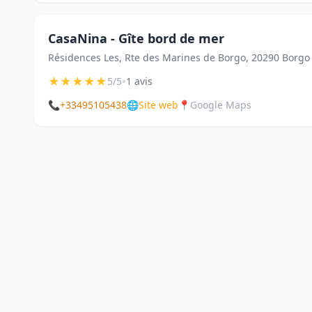
CasaNina - Gîte bord de mer
Résidences Les, Rte des Marines de Borgo, 20290 Borgo
★
★
★
★
★
•
5/5
1 avis
📞
+33495105438
🌐
Site web
📍
Google Maps