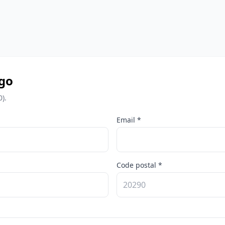
rgo
).
Email *
Code postal *