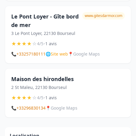
Le Pont Loyer - Gîte bord
www.gitesdarmor.com
de mer
3 Le Pont Loyer, 22130 Bourseul
★
★
★
★
☆
•
4/5
1 avis
📞
+33257180111
🌐
Site web
📍
Google Maps
Maison des hirondelles
2 St Maleu, 22130 Bourseul
★
★
★
★
☆
•
4/5
1 avis
📞
+33296830134
📍
Google Maps
Localisation