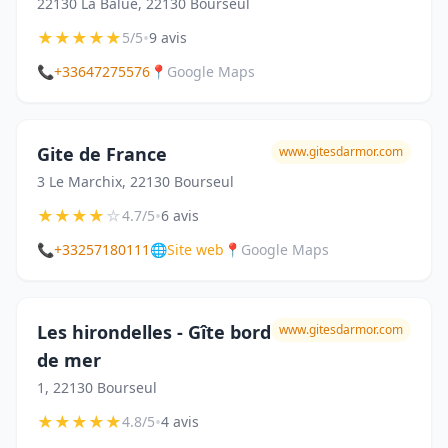
22130 La Balue, 22130 Bourseul
★
★
★
★
★
•
5/5
9 avis
📞
+33647275576
📍
Google Maps
Gite de France
www.gitesdarmor.com
3 Le Marchix, 22130 Bourseul
★
★
★
★
☆
•
4.7/5
6 avis
📞
+33257180111
🌐
Site web
📍
Google Maps
Les hirondelles - Gîte bord
www.gitesdarmor.com
de mer
1, 22130 Bourseul
★
★
★
★
★
•
4.8/5
4 avis