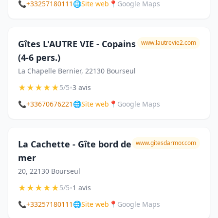
📞
+33257180111
🌐
Site web
📍
Google Maps
Gîtes L'AUTRE VIE - Copains
www.lautrevie2.com
(4-6 pers.)
La Chapelle Bernier, 22130 Bourseul
★
★
★
★
★
•
5/5
3 avis
📞
+33670676221
🌐
Site web
📍
Google Maps
La Cachette - Gîte bord de
www.gitesdarmor.com
mer
20, 22130 Bourseul
★
★
★
★
★
•
5/5
1 avis
📞
+33257180111
🌐
Site web
📍
Google Maps