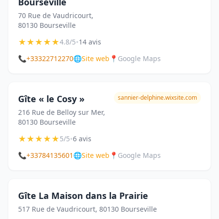
Bourseville
70 Rue de Vaudricourt,
80130 Bourseville
★
★
★
★
★
•
4.8/5
14 avis
📞
+33322712270
🌐
Site web
📍
Google Maps
Gîte « le Cosy »
sannier-delphine.wixsite.com
216 Rue de Belloy sur Mer,
80130 Bourseville
★
★
★
★
★
•
5/5
6 avis
📞
+33784135601
🌐
Site web
📍
Google Maps
Gîte La Maison dans la Prairie
517 Rue de Vaudricourt, 80130 Bourseville