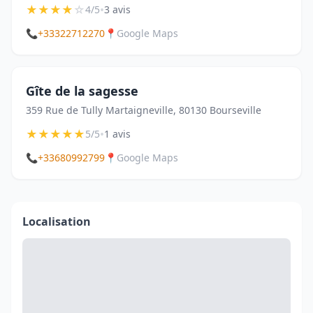
★
★
★
★
☆
•
4/5
3 avis
📞
+33322712270
📍
Google Maps
Gîte de la sagesse
359 Rue de Tully Martaigneville, 80130 Bourseville
★
★
★
★
★
•
5/5
1 avis
📞
+33680992799
📍
Google Maps
Localisation