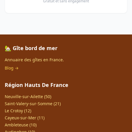
Gratuit et sans engagement
🏡 Gîte bord de mer
Annuaire des gîtes en France.
Blog →
Région Hauts De France
Neuville-sur-Ailette (50)
Saint-Valery-sur-Somme (21)
Le Crotoy (12)
Cayeux-sur-Mer (11)
Ambleteuse (10)
Audinghen (10)