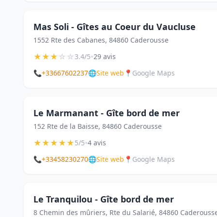
Mas Soli - Gîtes au Coeur du Vaucluse
1552 Rte des Cabanes, 84860 Caderousse
★
★
★
☆
☆
•
3.4/5
29 avis
📞
+33667602237
🌐
Site web
📍
Google Maps
Le Marmanant - Gîte bord de mer
152 Rte de la Baisse, 84860 Caderousse
★
★
★
★
★
•
5/5
4 avis
📞
+33458230270
🌐
Site web
📍
Google Maps
Le Tranquilou - Gîte bord de mer
8 Chemin des mûriers, Rte du Salarié, 84860 Caderouss