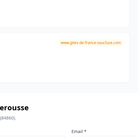
www.gites-de-france-vaucluse.com
aderousse
(84860).
Email *