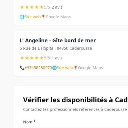
★
★
★
★
★
•
5/5
2 avis
🌐
Site web
📍
Google Maps
L' Angeline - Gîte bord de mer
5 Rue de L Hôpital, 84860 Caderousse
★
★
★
★
★
•
5/5
1 avis
📞
+33458230270
🌐
Site web
📍
Google Maps
Vérifier les disponibilités à C
Contactez les professionnels référencés à Caderousse 
Nom *