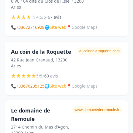
6 VC 104 dite du Clos de l'Isle, 13200
Arles
★
★
★
★
☆
•
4.5/5
67 avis
📞
+33672716928
🌐
Site web
📍
Google Maps
Au coin de la Roquette
aucoindelaroquette.com
42 Rue Jean Granaud, 13200
Arles
★
★
★
★
★
•
5/5
60 avis
📞
+33676235125
🌐
Site web
📍
Google Maps
Le domaine de
www.domainederemoule.fr
Remoule
2714 Chemin du Mas d'Agon,
13200 Arles