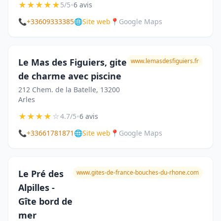
★
★
★
★
★
•
5/5
6 avis
📞
+33609333385
🌐
Site web
📍
Google Maps
Le Mas des Figuiers, gite
www.lemasdesfiguiers.fr
de charme avec piscine
212 Chem. de la Batelle, 13200
Arles
★
★
★
★
☆
•
4.7/5
6 avis
📞
+33661781871
🌐
Site web
📍
Google Maps
Le Pré des
www.gites-de-france-bouches-du-rhone.com
Alpilles -
Gîte bord de
mer