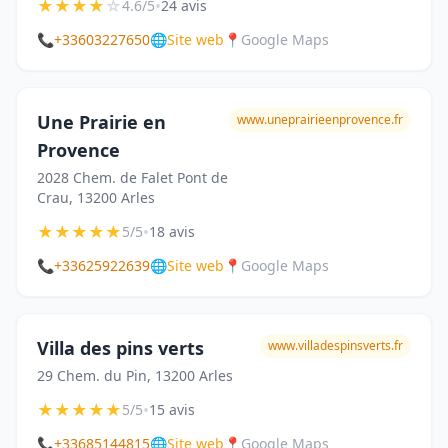
★
★
★
★
☆
•
4.6/5
24 avis
📞
+33603227650
🌐
Site web
📍
Google Maps
Une Prairie en
www.uneprairieenprovence.fr
Provence
2028 Chem. de Falet Pont de
Crau, 13200 Arles
★
★
★
★
★
•
5/5
18 avis
📞
+33625922639
🌐
Site web
📍
Google Maps
Villa des pins verts
www.villadespinsverts.fr
29 Chem. du Pin, 13200 Arles
★
★
★
★
★
•
5/5
15 avis
📞
+33685144815
🌐
Site web
📍
Google Maps