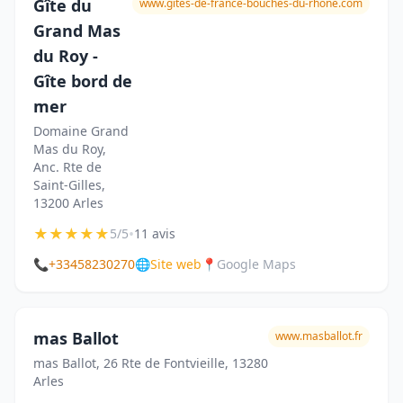
Gîte du
www.gites-de-france-bouches-du-rhone.com
Grand Mas
du Roy -
Gîte bord de
mer
Domaine Grand
Mas du Roy,
Anc. Rte de
Saint-Gilles,
13200 Arles
★
★
★
★
★
•
5/5
11 avis
📞
+33458230270
🌐
Site web
📍
Google Maps
mas Ballot
www.masballot.fr
mas Ballot, 26 Rte de Fontvieille, 13280
Arles