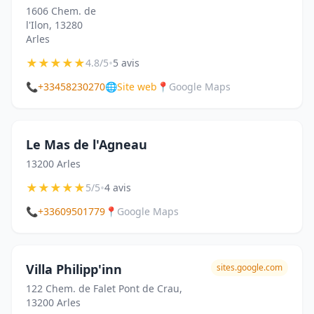
1606 Chem. de
l'Ilon, 13280
Arles
★
★
★
★
★
•
4.8/5
5 avis
📞
+33458230270
🌐
Site web
📍
Google Maps
Le Mas de l'Agneau
13200 Arles
★
★
★
★
★
•
5/5
4 avis
📞
+33609501779
📍
Google Maps
Villa Philipp'inn
sites.google.com
122 Chem. de Falet Pont de Crau,
13200 Arles