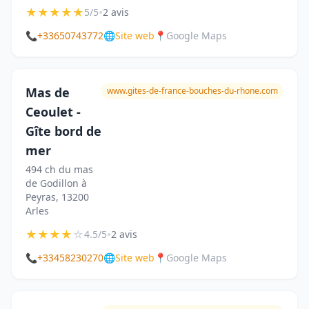
★
★
★
★
★
•
5/5
2 avis
📞
+33650743772
🌐
Site web
📍
Google Maps
Mas de
www.gites-de-france-bouches-du-rhone.com
Ceoulet -
Gîte bord de
mer
494 ch du mas
de Godillon à
Peyras, 13200
Arles
★
★
★
★
☆
•
4.5/5
2 avis
📞
+33458230270
🌐
Site web
📍
Google Maps