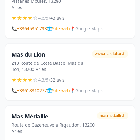
Platanes Moules, 13280
Arles
★
★
★
★
☆
•
4.6/5
43 avis
📞
+33645351793
🌐
Site web
📍
Google Maps
Mas du Lion
www.masdulion.fr
213 Route de Coste Basse, Mas du
lion, 13200 Arles
★
★
★
★
☆
•
4.3/5
32 avis
📞
+33618310277
🌐
Site web
📍
Google Maps
Mas Médaille
masmedaille.fr
Route de Cazeneuve à Rigaudon, 13200
Arles