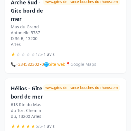
Arche Sud -
www.gites-de-france-bouches-du-rhone.com
Gîte bord de
mer
Mas du Grand
Antonelle 5787
D 36 B, 13200
Arles
★
☆
☆
☆
☆
•
1/5
1 avis
📞
+33458230270
🌐
Site web
📍
Google Maps
Hélios - Gîte
www.gites-de-france-bouches-du-rhone.com
bord de mer
618 Rte du Mas
du Tort Chemin
du, 13200 Arles
★
★
★
★
★
•
5/5
1 avis