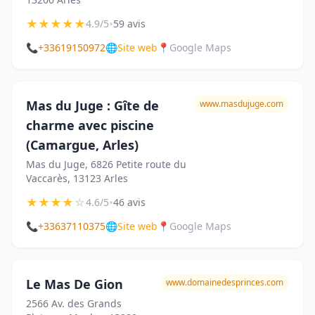
★
★
★
★
★
•
4.9/5
59 avis
📞
+33619150972
🌐
Site web
📍
Google Maps
Mas du Juge : Gîte de
www.masdujuge.com
charme avec piscine
(Camargue, Arles)
Mas du Juge, 6826 Petite route du
Vaccarès, 13123 Arles
★
★
★
★
☆
•
4.6/5
46 avis
📞
+33637110375
🌐
Site web
📍
Google Maps
Le Mas De Gion
www.domainedesprinces.com
2566 Av. des Grands