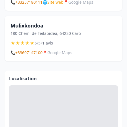
📞
+33257180111
🌐
Site web
📍
Google Maps
Mulixkondoa
180 Chem. de Teilabidea, 64220 Caro
★
★
★
★
★
•
5/5
1 avis
📞
+33607147100
📍
Google Maps
Localisation