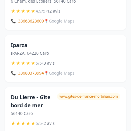
6 Chem. des Écoliers, 56140 Caro
★
★
★
★
★
•
4.9/5
12 avis
📞
+33663623609
📍
Google Maps
Iparza
IPARZA, 64220 Caro
★
★
★
★
★
•
5/5
3 avis
📞
+33680373994
📍
Google Maps
Du Lierre - Gîte
www.gites-de-france-morbihan.com
bord de mer
56140 Caro
★
★
★
★
★
•
5/5
2 avis