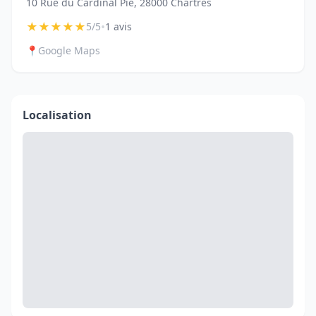
10 Rue du Cardinal Pie, 28000 Chartres
★
★
★
★
★
•
5/5
1 avis
📍
Google Maps
Localisation