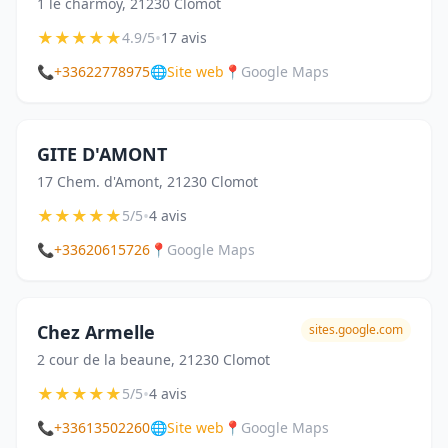
1 le charmoy, 21230 Clomot
★
★
★
★
★
•
4.9/5
17 avis
📞
+33622778975
🌐
Site web
📍
Google Maps
GITE D'AMONT
17 Chem. d'Amont, 21230 Clomot
★
★
★
★
★
•
5/5
4 avis
📞
+33620615726
📍
Google Maps
Chez Armelle
sites.google.com
2 cour de la beaune, 21230 Clomot
★
★
★
★
★
•
5/5
4 avis
📞
+33613502260
🌐
Site web
📍
Google Maps