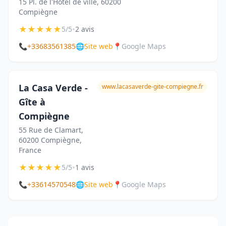
15 Pl. de l'Hôtel de ville, 60200
Compiègne
★
★
★
★
★
•
5/5
2 avis
📞
+33683561385
🌐
Site web
📍
Google Maps
La Casa Verde -
www.lacasaverde-gite-compiegne.fr
Gîte à
Compiègne
55 Rue de Clamart,
60200 Compiègne,
France
★
★
★
★
★
•
5/5
1 avis
📞
+33614570548
🌐
Site web
📍
Google Maps