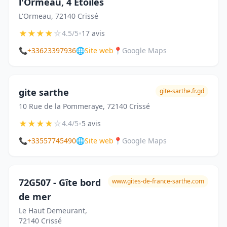
l'Ormeau, 4 Etoiles
L'Ormeau, 72140 Crissé
★
★
★
★
☆
•
4.5/5
17 avis
📞
+33623397936
🌐
Site web
📍
Google Maps
gite sarthe
gite-sarthe.fr.gd
10 Rue de la Pommeraye, 72140 Crissé
★
★
★
★
☆
•
4.4/5
5 avis
📞
+33557745490
🌐
Site web
📍
Google Maps
72G507 - Gîte bord
www.gites-de-france-sarthe.com
de mer
Le Haut Demeurant,
72140 Crissé