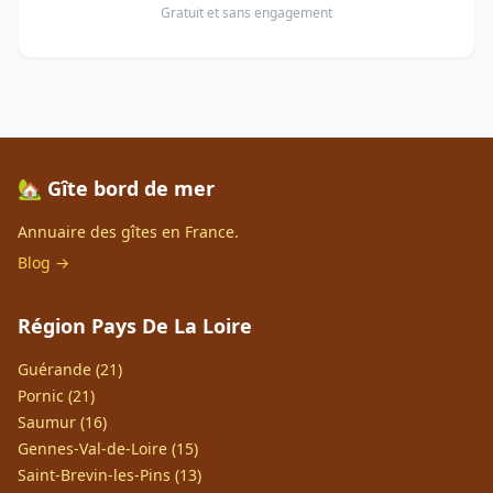
Gratuit et sans engagement
🏡 Gîte bord de mer
Annuaire des gîtes en France.
Blog →
Région Pays De La Loire
Guérande (21)
Pornic (21)
Saumur (16)
Gennes-Val-de-Loire (15)
Saint-Brevin-les-Pins (13)