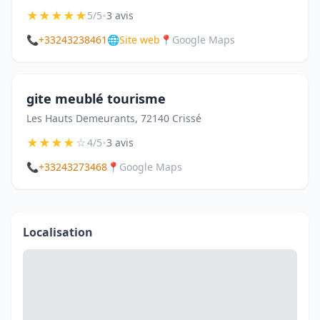
★
★
★
★
★
•
5/5
3 avis
📞
+33243238461
🌐
Site web
📍
Google Maps
gite meublé tourisme
Les Hauts Demeurants, 72140 Crissé
★
★
★
★
☆
•
4/5
3 avis
📞
+33243273468
📍
Google Maps
Localisation