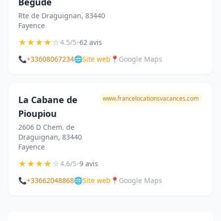
Bégude
Rte de Draguignan, 83440
Fayence
★
★
★
★
☆
•
4.5/5
62 avis
📞
+33608067234
🌐
Site web
📍
Google Maps
La Cabane de
www.francelocationsvacances.com
Pioupiou
2606 D Chem. de
Draguignan, 83440
Fayence
★
★
★
★
☆
•
4.6/5
9 avis
📞
+33662048868
🌐
Site web
📍
Google Maps