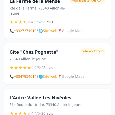
La Ferme de la Mense
www.lesasterides.com
Rte de la Ferme, 73340 Aillon-le-
Jeune
★
★
★
★
☆
•
4.5/5
56 avis
📞
+33272719106
🌐
Site web
📍
Google Maps
Gîte "Chez Pognette"
hotelworldfr.cfd
73340 Aillon-le-Jeune
★
★
★
★
★
•
4.9/5
28 avis
📞
+33479546148
🌐
Site web
📍
Google Maps
L'Autre Vallée Les Nivéoles
514 Route du Lindar, 73340 Aillon-le-Jeune
★
★
★
★
☆
•
4.4/5
26 avis