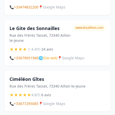
📞
+33474832200
📍
Google Maps
Le Gite des Sonnailles
www.lesaillons.com
Rue des Frères Tasset, 73340 Aillon-
le-Jeune
★
★
★
★
☆
•
4.4/5
24 avis
📞
+33679051940
🌐
Site web
📍
Google Maps
Ciméléon Gîtes
Rue des Frères Tasset, 73340 Aillon-le-Jeune
★
★
★
★
★
•
4.8/5
6 avis
📞
+33677295085
📍
Google Maps