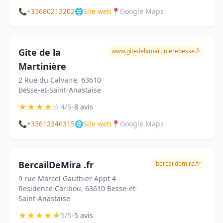
📞
+33680213202
🌐
Site web
📍
Google Maps
Gite de la
www.gitedelamartinierebesse.fr
Martinière
2 Rue du Calvaire, 63610
Besse-et-Saint-Anastaise
★
★
★
★
☆
•
4/5
8 avis
📞
+33612346315
🌐
Site web
📍
Google Maps
BercailDeMira .fr
bercaildemira.fr
9 rue Marcel Gauthier Appt 4 -
Residence Caribou, 63610 Besse-et-
Saint-Anastaise
★
★
★
★
★
•
5/5
5 avis