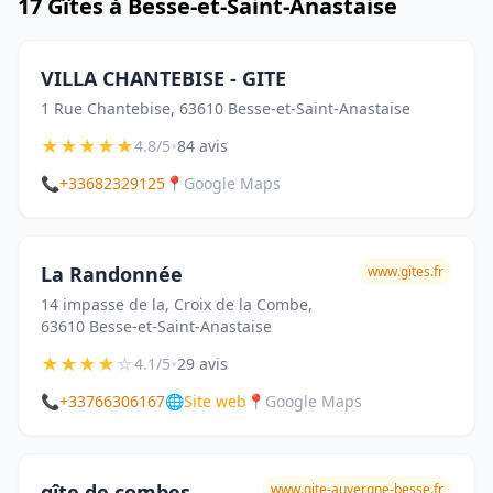
17 Gîtes à Besse-et-Saint-Anastaise
VILLA CHANTEBISE - GITE
1 Rue Chantebise, 63610 Besse-et-Saint-Anastaise
★
★
★
★
★
•
4.8/5
84 avis
📞
+33682329125
📍
Google Maps
La Randonnée
www.gites.fr
14 impasse de la, Croix de la Combe,
63610 Besse-et-Saint-Anastaise
★
★
★
★
☆
•
4.1/5
29 avis
📞
+33766306167
🌐
Site web
📍
Google Maps
gîte de combes
www.gite-auvergne-besse.fr