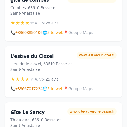
Combes, 63610 Besse-et-
Saint-Anastaise
★
★
★
★
☆
•
4.1/5
28 avis
📞
+33608850106
🌐
Site web
📍
Google Maps
L'estive du Clozel
www.lestiveduclozel.fr
Lieu dit le clozel, 63610 Besse-et-
Saint-Anastaise
★
★
★
★
☆
•
4.7/5
25 avis
📞
+33667017224
🌐
Site web
📍
Google Maps
Gîte Le Sancy
www.gite-auvergne-besse.fr
Thiaulaire, 63610 Besse-et-
Saint-Anastaise