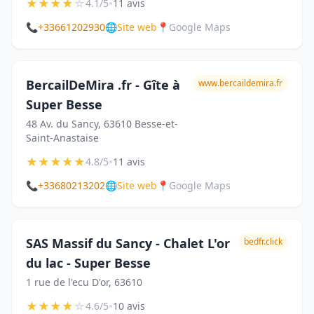
★
★
★
★
☆
•
4.1/5
11 avis
📞
+33661202930
🌐
Site web
📍
Google Maps
BercailDeMira .fr - Gîte à
www.bercaildemira.fr
Super Besse
48 Av. du Sancy, 63610 Besse-et-
Saint-Anastaise
★
★
★
★
★
•
4.8/5
11 avis
📞
+33680213202
🌐
Site web
📍
Google Maps
SAS Massif du Sancy - Chalet L'or
bedfr.click
du lac - Super Besse
1 rue de l'ecu D'or, 63610
★
★
★
★
☆
•
4.6/5
10 avis