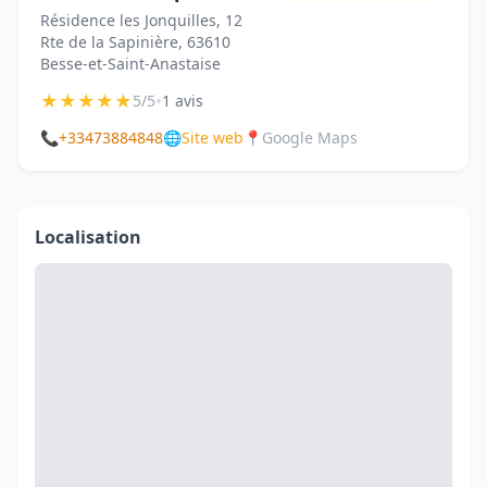
Résidence les Jonquilles, 12
Rte de la Sapinière, 63610
Besse-et-Saint-Anastaise
★
★
★
★
★
•
5/5
1 avis
📞
+33473884848
🌐
Site web
📍
Google Maps
Localisation