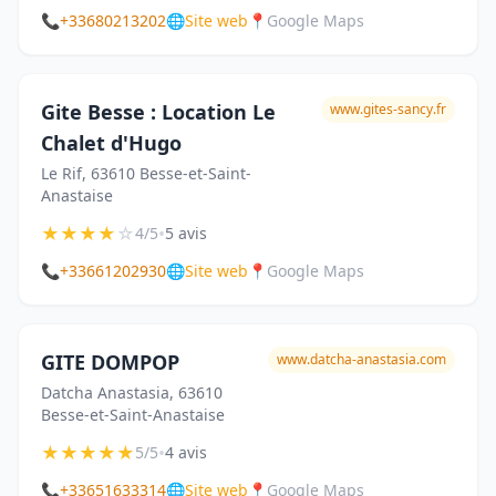
📞
+33680213202
🌐
Site web
📍
Google Maps
Gite Besse : Location Le
www.gites-sancy.fr
Chalet d'Hugo
Le Rif, 63610 Besse-et-Saint-
Anastaise
★
★
★
★
☆
•
4/5
5 avis
📞
+33661202930
🌐
Site web
📍
Google Maps
GITE DOMPOP
www.datcha-anastasia.com
Datcha Anastasia, 63610
Besse-et-Saint-Anastaise
★
★
★
★
★
•
5/5
4 avis
📞
+33651633314
🌐
Site web
📍
Google Maps