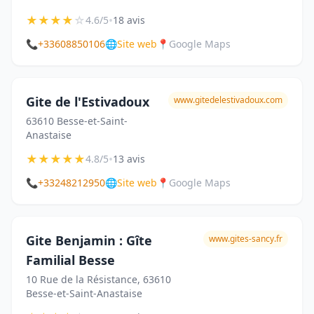
★
★
★
★
☆
•
4.6/5
18 avis
📞
+33608850106
🌐
Site web
📍
Google Maps
Gite de l'Estivadoux
www.gitedelestivadoux.com
63610 Besse-et-Saint-
Anastaise
★
★
★
★
★
•
4.8/5
13 avis
📞
+33248212950
🌐
Site web
📍
Google Maps
Gite Benjamin : Gîte
www.gites-sancy.fr
Familial Besse
10 Rue de la Résistance, 63610
Besse-et-Saint-Anastaise