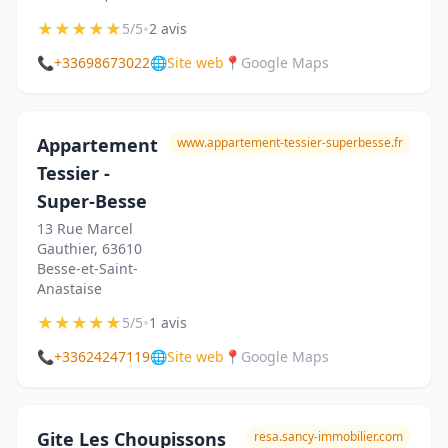
★
★
★
★
★
•
5/5
2 avis
📞
+33698673022
🌐
Site web
📍
Google Maps
Appartement
www.appartement-tessier-superbesse.fr
Tessier -
Super-Besse
13 Rue Marcel
Gauthier, 63610
Besse-et-Saint-
Anastaise
★
★
★
★
★
•
5/5
1 avis
📞
+33624247119
🌐
Site web
📍
Google Maps
Gite Les Choupissons
resa.sancy-immobilier.com