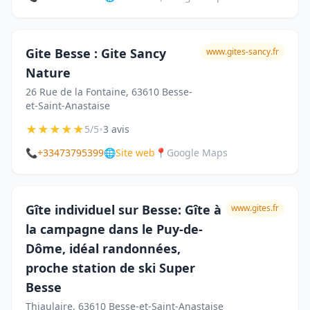
Gite Besse : Gite Sancy
www.gites-sancy.fr
Nature
26 Rue de la Fontaine, 63610 Besse-
et-Saint-Anastaise
★
★
★
★
★
•
5/5
3 avis
📞
+33473795399
🌐
Site web
📍
Google Maps
Gîte individuel sur Besse: Gîte à
www.gites.fr
la campagne dans le Puy-de-
Dôme, idéal randonnées,
proche station de ski Super
Besse
Thiaulaire, 63610 Besse-et-Saint-Anastaise